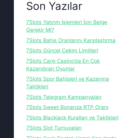
Son Yazılar
7Slots Yatırım İşlemleri İçin Belge
Gerekir Mi?
7Slots Bahis Oranlarını Karşılaştırma
7Slots Güncel Çekim Limitleri
7Slots Canlı Casino’da En Çok
Kazandıran Oyunlar
7Slots Spor Bahisleri ve Kazanma
Taktikleri
7Slots Telegram Kampanyaları
7Slots Sweet Bonanza RTP Oranı
7Slots Blackjack Kuralları ve Taktikleri
7Slots Slot Turnuvaları