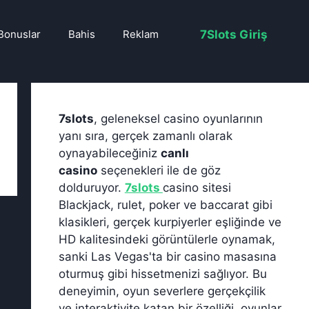
7Slots Giriş
Bonuslar
Bahis
Reklam
7slots
, geleneksel casino oyunlarının
yanı sıra, gerçek zamanlı olarak
oynayabileceğiniz
canlı
casino
seçenekleri ile de göz
dolduruyor.
7slots
casino sitesi
Blackjack, rulet, poker ve baccarat gibi
klasikleri, gerçek kurpiyerler eşliğinde ve
HD kalitesindeki görüntülerle oynamak,
sanki Las Vegas'ta bir casino masasına
oturmuş gibi hissetmenizi sağlıyor. Bu
deneyimin, oyun severlere gerçekçilik
ve interaktivite katan bir özelliği, oyunlar