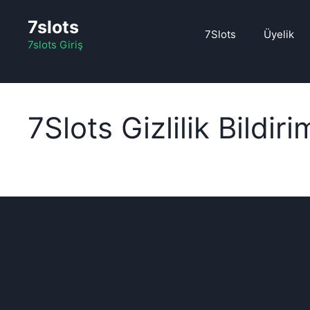
İçeriğe
7slots
atla
7Slots
Üyelik
7slots Giriş
7Slots Gizlilik Bildiri