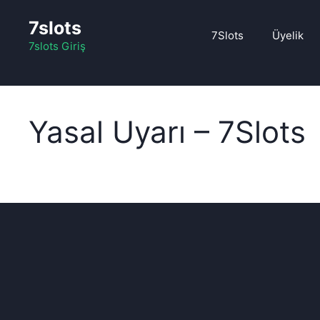
İçeriğe
7slots
atla
7Slots
Üyelik
7slots Giriş
Yasal Uyarı – 7Slots