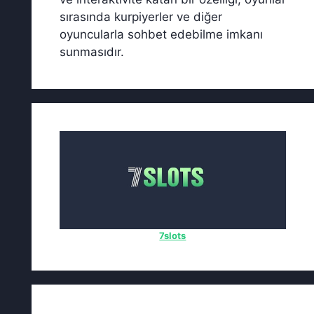
sırasında kurpiyerler ve diğer
oyuncularla sohbet edebilme imkanı
sunmasıdır.
7slots