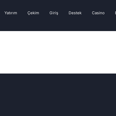
Yatırım
Çekim
Giriş
Destek
Casino