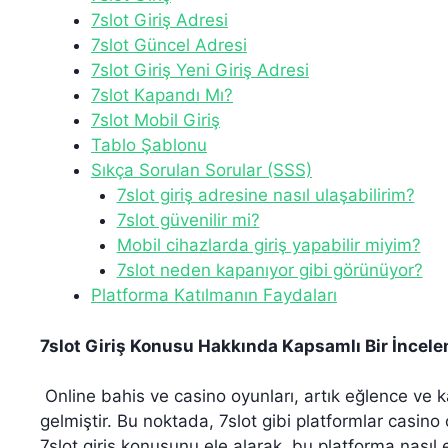
7slot Giriş Adresi
7slot Güncel Adresi
7slot Giriş Yeni Giriş Adresi
7slot Kapandı Mı?
7slot Mobil Giriş
Tablo Şablonu
Sıkça Sorulan Sorular (SSS)
7slot giriş adresine nasıl ulaşabilirim?
7slot güvenilir mi?
Mobil cihazlarda giriş yapabilir miyim?
7slot neden kapanıyor gibi görünüyor?
Platforma Katılmanın Faydaları
7slot Giriş Konusu Hakkında Kapsamlı Bir İncel
Online bahis ve casino oyunları, artık eğlence ve 
gelmiştir. Bu noktada, 7slot gibi platformlar casino
7slot giriş konusunu ele alarak, bu platforma nasıl