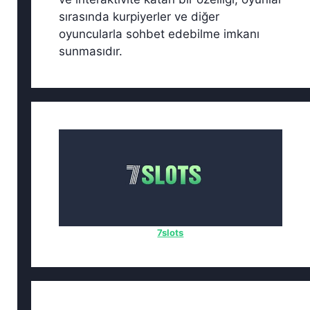
sırasında kurpiyerler ve diğer
oyuncularla sohbet edebilme imkanı
sunmasıdır.
7slots