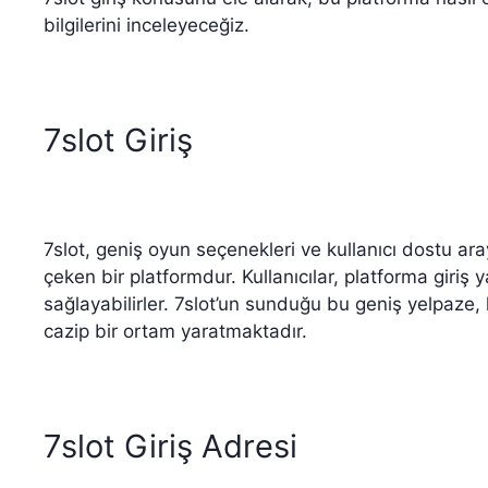
bilgilerini inceleyeceğiz.
7slot Giriş
7slot, geniş oyun seçenekleri ve kullanıcı dostu ar
çeken bir platformdur. Kullanıcılar, platforma giriş
sağlayabilirler. 7slot’un sunduğu bu geniş yelpaze
cazip bir ortam yaratmaktadır.
7slot Giriş Adresi