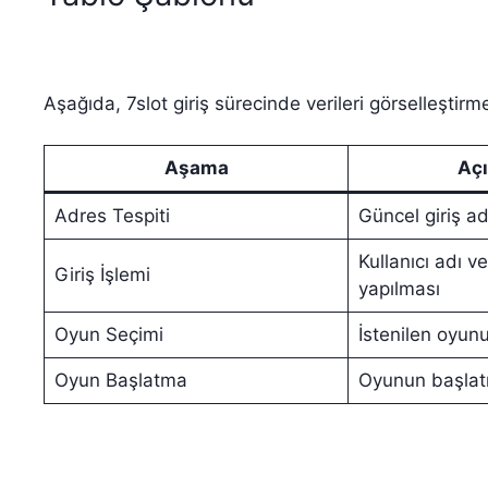
Aşağıda, 7slot giriş sürecinde verileri görselleştir
Aşama
Aç
Adres Tespiti
Güncel giriş a
Kullanıcı adı ve 
Giriş İşlemi
yapılması
Oyun Seçimi
İstenilen oyun
Oyun Başlatma
Oyunun başlat