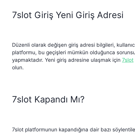
7slot Giriş Yeni Giriş Adresi
Düzenli olarak değişen giriş adresi bilgileri, kullanıc
platformu, bu geçişleri mümkün olduğunca sorunsuz 
yapmaktadır. Yeni giriş adresine ulaşmak için
7slot
olun.
7slot Kapandı Mı?
7slot platformunun kapandığına dair bazı söylent