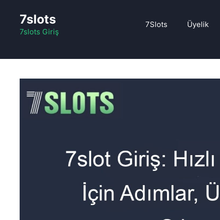
İçeriğe
7slots
atla
7Slots
Üyelik
7slots Giriş