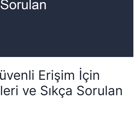
Güvenli Erişim İçin
leri ve Sıkça Sorulan