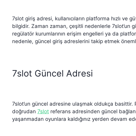
7slot giriş adresi, kullanıcıların platforma hızlı ve 
bilgidir. Zaman zaman, çeşitli nedenlerle 7slot’un gi
regülatör kurumlarının erişim engelleri ya da platf
nedenle, güncel giriş adreslerini takip etmek önemli
7slot Güncel Adresi
7slot’un güncel adresine ulaşmak oldukça basittir
doğrudan
7slot
referans adresinden güncel bağlantı
yaşanmadan oyunlara kaldığınız yerden devam edeb