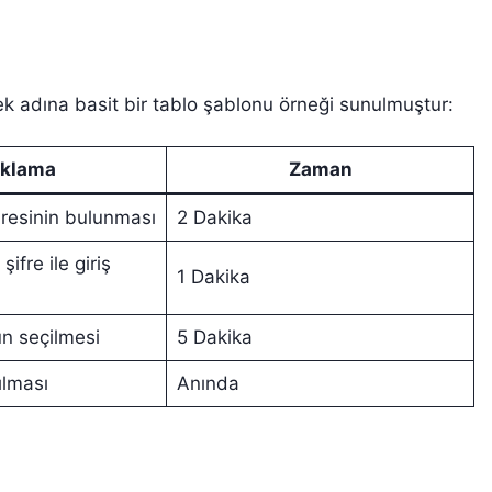
mek adına basit bir tablo şablonu örneği sunulmuştur:
ıklama
Zaman
dresinin bulunması
2 Dakika
şifre ile giriş
1 Dakika
un seçilmesi
5 Dakika
ılması
Anında