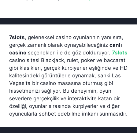
7slots
, geleneksel casino oyunlarının yanı sıra,
gerçek zamanlı olarak oynayabileceğiniz
canlı
casino
seçenekleri ile de göz dolduruyor.
7slots
casino sitesi Blackjack, rulet, poker ve baccarat
gibi klasikleri, gerçek kurpiyerler eşliğinde ve HD
kalitesindeki görüntülerle oynamak, sanki Las
Vegas'ta bir casino masasına oturmuş gibi
hissetmenizi sağlıyor. Bu deneyimin, oyun
severlere gerçekçilik ve interaktivite katan bir
özelliği, oyunlar sırasında kurpiyerler ve diğer
oyuncularla sohbet edebilme imkanı sunmasıdır.