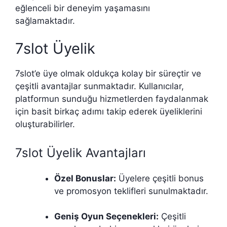
eğlenceli bir deneyim yaşamasını
sağlamaktadır.
7slot Üyelik
7slot’e üye olmak oldukça kolay bir süreçtir ve
çeşitli avantajlar sunmaktadır. Kullanıcılar,
platformun sunduğu hizmetlerden faydalanmak
için basit birkaç adımı takip ederek üyeliklerini
oluşturabilirler.
7slot Üyelik Avantajları
Özel Bonuslar:
Üyelere çeşitli bonus
ve promosyon teklifleri sunulmaktadır.
Geniş Oyun Seçenekleri:
Çeşitli