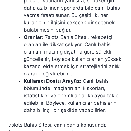
popüler sporların yanı sıra, snooker gibi
daha az bilinen sporlarda bile canlı bahis
yapma fırsatı sunar. Bu çeşitlilik, her
kullanıcının ilgisini çekecek bir seçenek
bulabilmesini sağlar.
Oranlar:
7slots Bahis Sitesi, rekabetçi
oranları ile dikkat çekiyor. Canlı bahis
oranları, maçın gidişatına göre sürekli
güncellenir, böylece kullanıcılar en yüksek
kazancı elde etmek için stratejilerini anlık
olarak değiştirebilirler.
Kullanıcı Dostu Arayüz:
Canlı bahis
bölümünde, maçların anlık skorları,
istatistikler ve önemli anlar kolayca takip
edilebilir. Böylece, kullanıcılar bahislerini
daha bilinçli bir şekilde yapabilirler.
7slots Bahis Sitesi, canlı bahis konusunda