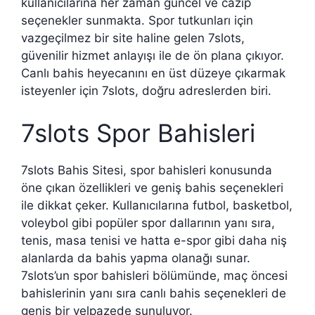
kullanıcılarına her zaman güncel ve cazip
seçenekler sunmakta. Spor tutkunları için
vazgeçilmez bir site haline gelen 7slots,
güvenilir hizmet anlayışı ile de ön plana çıkıyor.
Canlı bahis heyecanını en üst düzeye çıkarmak
isteyenler için 7slots, doğru adreslerden biri.
7slots Spor Bahisleri
7slots Bahis Sitesi, spor bahisleri konusunda
öne çıkan özellikleri ve geniş bahis seçenekleri
ile dikkat çeker. Kullanıcılarına futbol, basketbol,
voleybol gibi popüler spor dallarının yanı sıra,
tenis, masa tenisi ve hatta e-spor gibi daha niş
alanlarda da bahis yapma olanağı sunar.
7slots’un spor bahisleri bölümünde, maç öncesi
bahislerinin yanı sıra canlı bahis seçenekleri de
geniş bir yelpazede sunuluyor.