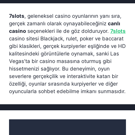
7slots
, geleneksel casino oyunlarının yanı sıra,
gerçek zamanlı olarak oynayabileceğiniz
canlı
casino
seçenekleri ile de göz dolduruyor.
7slots
casino sitesi Blackjack, rulet, poker ve baccarat
gibi klasikleri, gerçek kurpiyerler eşliğinde ve HD
kalitesindeki görüntülerle oynamak, sanki Las
Vegas'ta bir casino masasına oturmuş gibi
hissetmenizi sağlıyor. Bu deneyimin, oyun
severlere gerçekçilik ve interaktivite katan bir
özelliği, oyunlar sırasında kurpiyerler ve diğer
oyuncularla sohbet edebilme imkanı sunmasıdır.