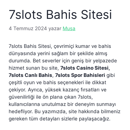
7slots Bahis Sitesi
4 Temmuz 2024
yazar
Musa
7slots Bahis Sitesi, çevrimiçi kumar ve bahis
dünyasında yerini sağlam bir şekilde almış
durumda. Bet severler için geniş bir yelpazede
hizmet sunan bu site,
7slots Casino Sitesi,
7slots Canlı Bahis
,
7slots Spor Bahisleri
gibi
çeşitli oyun ve bahis seçenekleri ile dikkat
çekiyor. Ayrıca, yüksek kazanç fırsatları ve
güvenilirliği ile ön plana çıkan 7slots,
kullanıcılarına unutulmaz bir deneyim sunmayı
hedefliyor. Bu yazımızda, site hakkında bilmeniz
gereken tüm detayları sizlerle paylaşacağız.