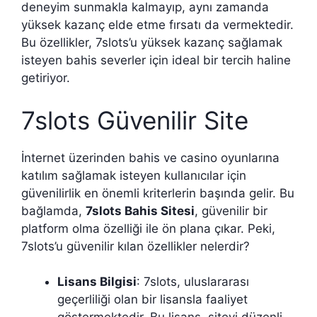
deneyim sunmakla kalmayıp, aynı zamanda
yüksek kazanç elde etme fırsatı da vermektedir.
Bu özellikler, 7slots’u yüksek kazanç sağlamak
isteyen bahis severler için ideal bir tercih haline
getiriyor.
7slots Güvenilir Site
İnternet üzerinden bahis ve casino oyunlarına
katılım sağlamak isteyen kullanıcılar için
güvenilirlik en önemli kriterlerin başında gelir. Bu
bağlamda,
7slots Bahis Sitesi
, güvenilir bir
platform olma özelliği ile ön plana çıkar. Peki,
7slots’u güvenilir kılan özellikler nelerdir?
Lisans Bilgisi
: 7slots, uluslararası
geçerliliği olan bir lisansla faaliyet