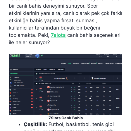
bir canlı bahis deneyimi sunuyor. Spor
etkinliklerinin yanı sıra, canlı olarak pek çok farklı
etkinliğe bahis yapma fırsatı sunması,
kullanıcılar tarafından büyük bir beğeni
toplamakta. Peki,
7slots
canlı bahis seçenekleri
ile neler sunuyor?
7Slots Canlı Bahis
Çeşitlilik:
Futbol, basketbol, tenis gibi