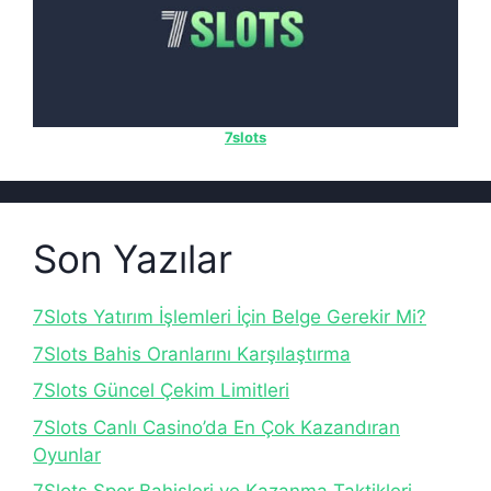
7slots
Son Yazılar
7Slots Yatırım İşlemleri İçin Belge Gerekir Mi?
7Slots Bahis Oranlarını Karşılaştırma
7Slots Güncel Çekim Limitleri
7Slots Canlı Casino’da En Çok Kazandıran
Oyunlar