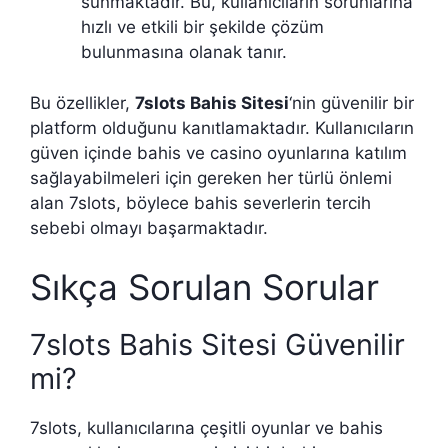
sunmaktadır. Bu, kullanıcıların sorunlarına
hızlı ve etkili bir şekilde çözüm
bulunmasına olanak tanır.
Bu özellikler,
7slots Bahis Sitesi
‘nin güvenilir bir
platform olduğunu kanıtlamaktadır. Kullanıcıların
güven içinde bahis ve casino oyunlarına katılım
sağlayabilmeleri için gereken her türlü önlemi
alan 7slots, böylece bahis severlerin tercih
sebebi olmayı başarmaktadır.
Sıkça Sorulan Sorular
7slots Bahis Sitesi Güvenilir
mi?
7slots, kullanıcılarına çeşitli oyunlar ve bahis