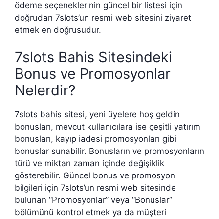
ödeme seçeneklerinin güncel bir listesi için
doğrudan 7slots’un resmi web sitesini ziyaret
etmek en doğrusudur.
7slots Bahis Sitesindeki
Bonus ve Promosyonlar
Nelerdir?
7slots bahis sitesi, yeni üyelere hoş geldin
bonusları, mevcut kullanıcılara ise çeşitli yatırım
bonusları, kayıp iadesi promosyonları gibi
bonuslar sunabilir. Bonusların ve promosyonların
türü ve miktarı zaman içinde değişiklik
gösterebilir. Güncel bonus ve promosyon
bilgileri için 7slots’un resmi web sitesinde
bulunan “Promosyonlar” veya “Bonuslar”
bölümünü kontrol etmek ya da müşteri