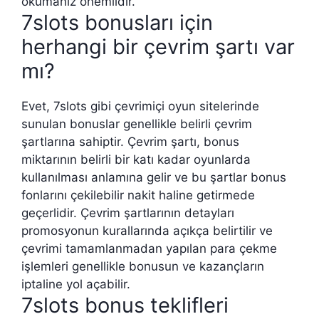
okumanız önemlidir.
7slots bonusları için
herhangi bir çevrim şartı var
mı?
Evet, 7slots gibi çevrimiçi oyun sitelerinde
sunulan bonuslar genellikle belirli çevrim
şartlarına sahiptir. Çevrim şartı, bonus
miktarının belirli bir katı kadar oyunlarda
kullanılması anlamına gelir ve bu şartlar bonus
fonlarını çekilebilir nakit haline getirmede
geçerlidir. Çevrim şartlarının detayları
promosyonun kurallarında açıkça belirtilir ve
çevrimi tamamlanmadan yapılan para çekme
işlemleri genellikle bonusun ve kazançların
iptaline yol açabilir.
7slots bonus teklifleri