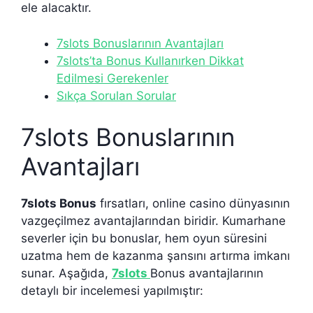
ele alacaktır.
7slots Bonuslarının Avantajları
7slots’ta Bonus Kullanırken Dikkat
Edilmesi Gerekenler
Sıkça Sorulan Sorular
7slots Bonuslarının
Avantajları
7slots Bonus
fırsatları, online casino dünyasının
vazgeçilmez avantajlarından biridir. Kumarhane
severler için bu bonuslar, hem oyun süresini
uzatma hem de kazanma şansını artırma imkanı
sunar. Aşağıda,
7slots
Bonus avantajlarının
detaylı bir incelemesi yapılmıştır: