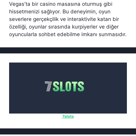
Vegas'ta bir casino masasına oturmuş gibi
hissetmenizi sağlıyor. Bu deneyimin, oyun
severlere gerçekçilik ve interaktivite katan bir
özelliği, oyunlar sırasında kurpiyerler ve diğer
oyuncularla sohbet edebilme imkanı sunmasıdır.
7slots