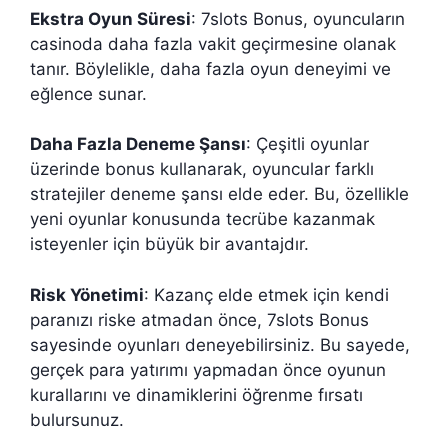
Ekstra Oyun Süresi
: 7slots Bonus, oyuncuların
casinoda daha fazla vakit geçirmesine olanak
tanır. Böylelikle, daha fazla oyun deneyimi ve
eğlence sunar.
Daha Fazla Deneme Şansı
: Çeşitli oyunlar
üzerinde bonus kullanarak, oyuncular farklı
stratejiler deneme şansı elde eder. Bu, özellikle
yeni oyunlar konusunda tecrübe kazanmak
isteyenler için büyük bir avantajdır.
Risk Yönetimi
: Kazanç elde etmek için kendi
paranızı riske atmadan önce, 7slots Bonus
sayesinde oyunları deneyebilirsiniz. Bu sayede,
gerçek para yatırımı yapmadan önce oyunun
kurallarını ve dinamiklerini öğrenme fırsatı
bulursunuz.