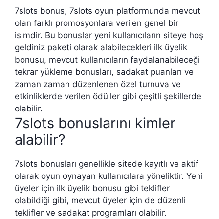
7slots bonus, 7slots oyun platformunda mevcut
olan farklı promosyonlara verilen genel bir
isimdir. Bu bonuslar yeni kullanıcıların siteye hoş
geldiniz paketi olarak alabilecekleri ilk üyelik
bonusu, mevcut kullanıcıların faydalanabileceği
tekrar yükleme bonusları, sadakat puanları ve
zaman zaman düzenlenen özel turnuva ve
etkinliklerde verilen ödüller gibi çeşitli şekillerde
olabilir.
7slots bonuslarını kimler
alabilir?
7slots bonusları genellikle sitede kayıtlı ve aktif
olarak oyun oynayan kullanıcılara yöneliktir. Yeni
üyeler için ilk üyelik bonusu gibi teklifler
olabildiği gibi, mevcut üyeler için de düzenli
teklifler ve sadakat programları olabilir.