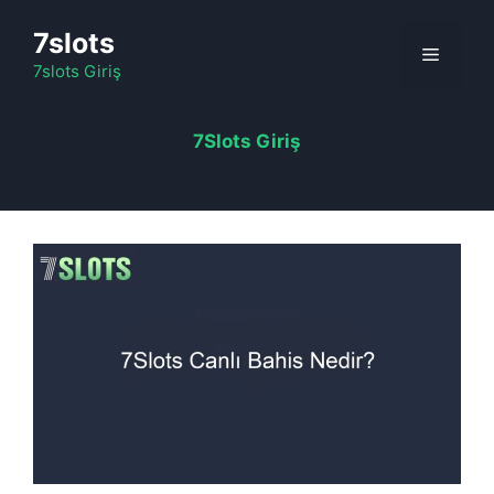
İçeriğe
7slots
atla
Menü
7slots Giriş
7Slots Giriş