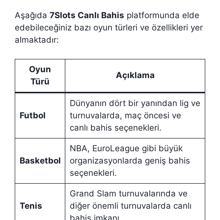
Aşağıda
7Slots Canlı Bahis
platformunda elde
edebileceğiniz bazı oyun türleri ve özellikleri yer
almaktadır:
Oyun
Açıklama
Türü
Dünyanın dört bir yanından lig ve
Futbol
turnuvalarda, maç öncesi ve
canlı bahis seçenekleri.
NBA, EuroLeague gibi büyük
Basketbol
organizasyonlarda geniş bahis
seçenekleri.
Grand Slam turnuvalarında ve
Tenis
diğer önemli turnuvalarda canlı
bahis imkanı.