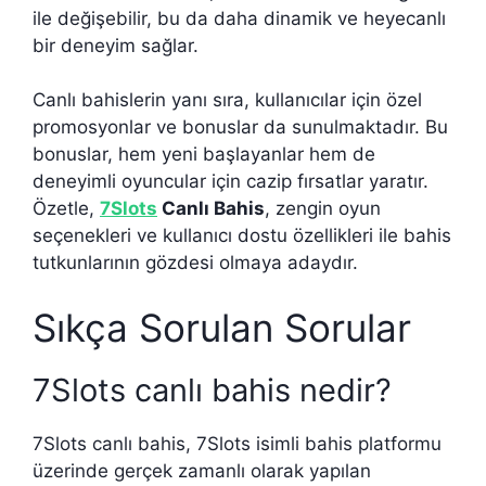
ile değişebilir, bu da daha dinamik ve heyecanlı
bir deneyim sağlar.
Canlı bahislerin yanı sıra, kullanıcılar için özel
promosyonlar ve bonuslar da sunulmaktadır. Bu
bonuslar, hem yeni başlayanlar hem de
deneyimli oyuncular için cazip fırsatlar yaratır.
Özetle,
7Slots
Canlı Bahis
, zengin oyun
seçenekleri ve kullanıcı dostu özellikleri ile bahis
tutkunlarının gözdesi olmaya adaydır.
Sıkça Sorulan Sorular
7Slots canlı bahis nedir?
7Slots canlı bahis, 7Slots isimli bahis platformu
üzerinde gerçek zamanlı olarak yapılan