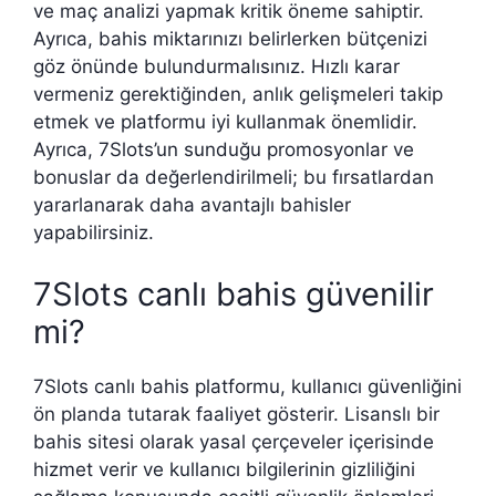
ve maç analizi yapmak kritik öneme sahiptir.
Ayrıca, bahis miktarınızı belirlerken bütçenizi
göz önünde bulundurmalısınız. Hızlı karar
vermeniz gerektiğinden, anlık gelişmeleri takip
etmek ve platformu iyi kullanmak önemlidir.
Ayrıca, 7Slots’un sunduğu promosyonlar ve
bonuslar da değerlendirilmeli; bu fırsatlardan
yararlanarak daha avantajlı bahisler
yapabilirsiniz.
7Slots canlı bahis güvenilir
mi?
7Slots canlı bahis platformu, kullanıcı güvenliğini
ön planda tutarak faaliyet gösterir. Lisanslı bir
bahis sitesi olarak yasal çerçeveler içerisinde
hizmet verir ve kullanıcı bilgilerinin gizliliğini