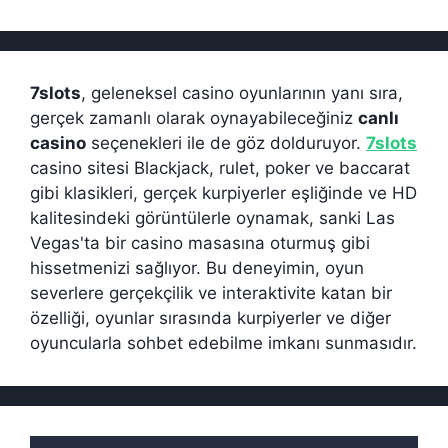
7slots
, geleneksel casino oyunlarının yanı sıra,
gerçek zamanlı olarak oynayabileceğiniz
canlı
casino
seçenekleri ile de göz dolduruyor.
7slots
casino sitesi Blackjack, rulet, poker ve baccarat
gibi klasikleri, gerçek kurpiyerler eşliğinde ve HD
kalitesindeki görüntülerle oynamak, sanki Las
Vegas'ta bir casino masasına oturmuş gibi
hissetmenizi sağlıyor. Bu deneyimin, oyun
severlere gerçekçilik ve interaktivite katan bir
özelliği, oyunlar sırasında kurpiyerler ve diğer
oyuncularla sohbet edebilme imkanı sunmasıdır.