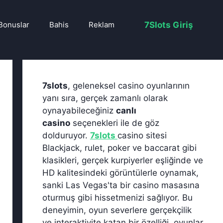
7Slots Giriş
Bonuslar
Bahis
Reklam
7slots
, geleneksel casino oyunlarının
yanı sıra, gerçek zamanlı olarak
oynayabileceğiniz
canlı
casino
seçenekleri ile de göz
dolduruyor.
7slots
casino sitesi
Blackjack, rulet, poker ve baccarat gibi
klasikleri, gerçek kurpiyerler eşliğinde ve
HD kalitesindeki görüntülerle oynamak,
sanki Las Vegas'ta bir casino masasına
oturmuş gibi hissetmenizi sağlıyor. Bu
deneyimin, oyun severlere gerçekçilik
ve interaktivite katan bir özelliği, oyunlar