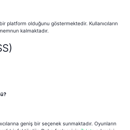
 bir platform olduğunu göstermektedir. Kullanıcıların
en memnun kalmaktadır.
SS)
mü?
lanıcılarına geniş bir seçenek sunmaktadır. Oyunların