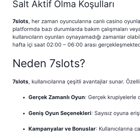
Salt Aktif Olma Koşulları
7slots
, her zaman oyuncularına canlı casino oyunla
platformda bazı durumlarda bakım çalışmaları veya 
kullanıcıların oyunları oynayamadığı zamanlar olabil
hafta içi saat 02:00 – 06:00 arası gerçekleşmekted
Neden 7slots?
7slots
, kullanıcılarına çeşitli avantajlar sunar. Özelli
Gerçek Zamanlı Oyun
: Gerçek krupiyelerle
Geniş Oyun Seçenekleri
: Sayısız oyuna eri
Kampanyalar ve Bonuslar
: Kullanıcılarına ca