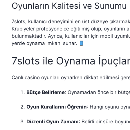
Oyunların Kalitesi ve Sunumu
7slots, kullanıcı deneyimini en üst düzeye çıkarmak 
Krupiyeler profesyonelce eğitilmiş olup, oyunların 
bulunmaktadır. Ayrıca, kullanıcılar için mobil uyuml
yerde oynama imkanı sunar.
7slots ile Oynama İpuçlar
Canlı casino oyunları oynarken dikkat edilmesi gere
Bütçe Belirleme
: Oynamadan önce bir bütçe 
Oyun Kurallarını Öğrenin
: Hangi oyunu oynay
Düzenli Oyun Zamanı
: Belirli bir süre boy