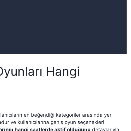
Oyunları Hangi
lanıcıların en beğendiği kategoriler arasında yer
mdur ve kullanıcılarına geniş oyun seçenekleri
arının hangi saatlerde aktif olduğunu
detaylarıyla