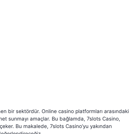
en bir sektördür. Online casino platformları arasındaki
 hizmet sunmayı amaçlar. Bu bağlamda, 7slots Casino,
at çeker. Bu makalede, 7slots Casino’yu yakından
değerlendireceğiz.