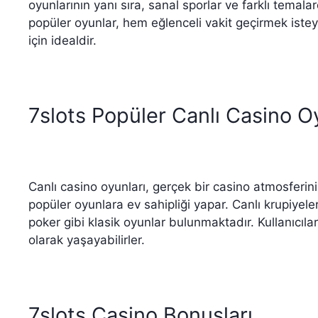
oyunlarının yanı sıra, sanal sporlar ve farklı temala
popüler oyunlar, hem eğlenceli vakit geçirmek istey
için idealdir.
7slots Popüler Canlı Casino O
Canlı casino oyunları, gerçek bir casino atmosferini 
popüler oyunlara ev sahipliği yapar. Canlı krupiyel
poker gibi klasik oyunlar bulunmaktadır. Kullanıcıla
olarak yaşayabilirler.
7slots Casino Bonusları