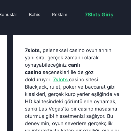
7Slots Giriş
Bonuslar
Bahis
Reklam
7slots
, geleneksel casino oyunlarının
yanı sıra, gerçek zamanlı olarak
oynayabileceğiniz
canlı
casino
seçenekleri ile de göz
dolduruyor.
7slots
casino sitesi
Blackjack, rulet, poker ve baccarat gibi
klasikleri, gerçek kurpiyerler eşliğinde ve
HD kalitesindeki görüntülerle oynamak,
sanki Las Vegas'ta bir casino masasına
oturmuş gibi hissetmenizi sağlıyor. Bu
deneyimin, oyun severlere gerçekçilik
ve interaktivite katan bir özelliği, oyunlar