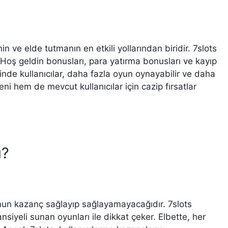
n ve elde tutmanın en etkili yollarından biridir. 7slots
r. Hoş geldin bonusları, para yatırma bonusları ve kayıp
inde kullanıcılar, daha fazla oyun oynayabilir ve daha
ni hem de mevcut kullanıcılar için cazip fırsatlar
u?
nun kazanç sağlayıp sağlayamayacağıdır. 7slots
nsiyeli sunan oyunları ile dikkat çeker. Elbette, her