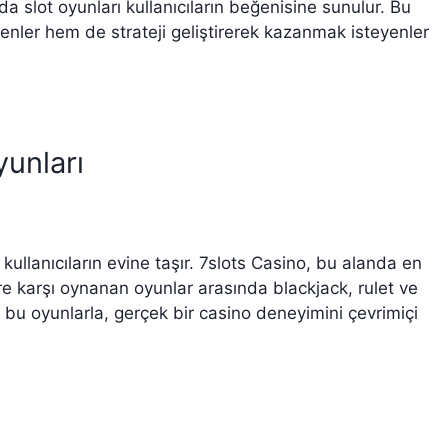
rda slot oyunları kullanıcıların beğenisine sunulur. Bu
enler hem de strateji geliştirerek kazanmak isteyenler
yunları
kullanıcıların evine taşır. 7slots Casino, bu alanda en
ere karşı oynanan oyunlar arasında blackjack, rulet ve
r bu oyunlarla, gerçek bir casino deneyimini çevrimiçi