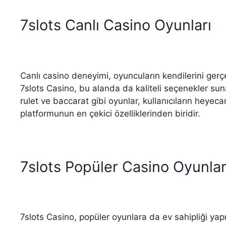
7slots Canlı Casino Oyunları
Canlı casino deneyimi, oyuncuların kendilerini gerç
7slots Casino, bu alanda da kaliteli seçenekler sun
rulet ve baccarat gibi oyunlar, kullanıcıların heyecan
platformunun en çekici özelliklerinden biridir.
7slots Popüler Casino Oyunlar
7slots Casino, popüler oyunlara da ev sahipliği yapm