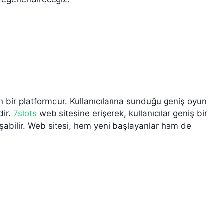
n bir platformdur. Kullanıcılarına sunduğu geniş oyun
dir.
7slots
web sitesine erişerek, kullanıcılar geniş bir
aşabilir. Web sitesi, hem yeni başlayanlar hem de