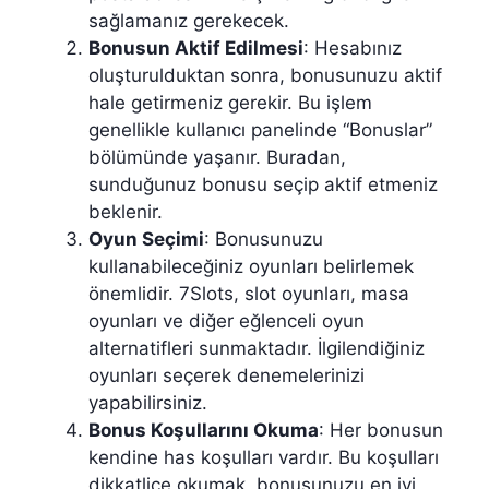
sağlamanız gerekecek.
Bonusun Aktif Edilmesi
: Hesabınız
oluşturulduktan sonra, bonusunuzu aktif
hale getirmeniz gerekir. Bu işlem
genellikle kullanıcı panelinde “Bonuslar”
bölümünde yaşanır. Buradan,
sunduğunuz bonusu seçip aktif etmeniz
beklenir.
Oyun Seçimi
: Bonusunuzu
kullanabileceğiniz oyunları belirlemek
önemlidir. 7Slots, slot oyunları, masa
oyunları ve diğer eğlenceli oyun
alternatifleri sunmaktadır. İlgilendiğiniz
oyunları seçerek denemelerinizi
yapabilirsiniz.
Bonus Koşullarını Okuma
: Her bonusun
kendine has koşulları vardır. Bu koşulları
dikkatlice okumak, bonusunuzu en iyi