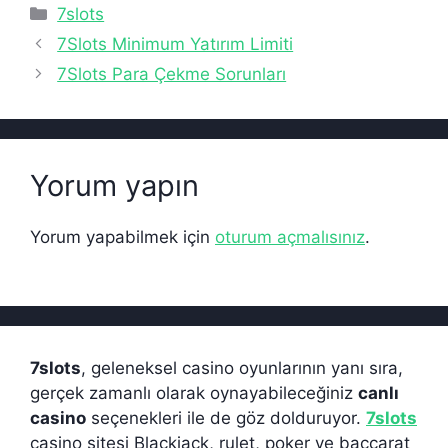
Kategoriler
7slots
7Slots Minimum Yatırım Limiti
7Slots Para Çekme Sorunları
Yorum yapın
Yorum yapabilmek için
oturum açmalısınız
.
7slots
, geleneksel casino oyunlarının yanı sıra,
gerçek zamanlı olarak oynayabileceğiniz
canlı
casino
seçenekleri ile de göz dolduruyor.
7slots
casino sitesi Blackjack, rulet, poker ve baccarat