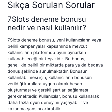
Sıkça Sorulan Sorular
7Slots deneme bonusu
nedir ve nasıl kullanılır?
7Slots deneme bonusu, yeni kullanıcıların veya
belirli kampanyalar kapsamında mevcut
kullanıcıların platformda oyun oynarken
kullanabileceği bir teşvikidir. Bu bonus,
genellikle belirli bir miktarda para ya da bedava
dönüş şeklinde sunulmaktadır. Bonusun
kullanılabilmesi için, kullanıcıların bonusun
verildiği kurallara uygun olarak hesap
oluşturması ve gerekli şartları sağlaması
gerekmektedir. Kullanıcılar, bonusu kullanarak
daha fazla oyun deneyimi yaşayabilir ve
kazanma şansını artırabilir.