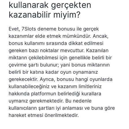
kullanarak gerçekten
kazanabilir miyim?
Evet, 7Slots deneme bonusu ile gerçek
kazanımlar elde etmek mümkündür. Ancak,
bonus kullanımı sırasında dikkat edilmesi
gereken bazı noktalar mevcuttur. Kazanılan
miktarın çekilebilmesi için genellikle belirli bir
çevirme şartı bulunur; yani bonus miktarının
belirli bir katına kadar oyun oynamanız
gerekecektir. Ayrıca, bonusu hangi oyunlarda
kullanabileceğiniz ve kazanım limitleriniz
hakkında platformun belirlediği kurallara
uymanız gerekmektedir. Bu nedenle
kullanıcıların şartları iyi anlaması ve buna göre
hareket etmesi önerilmektedir.