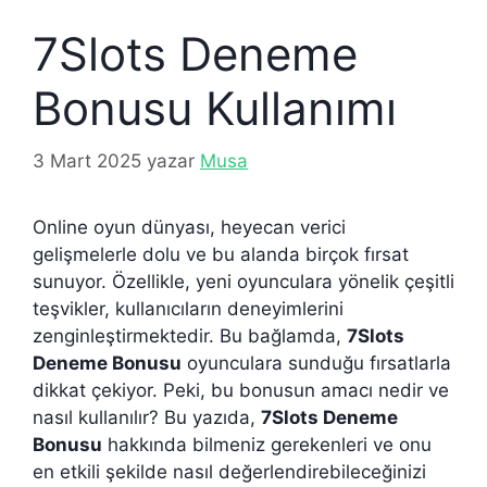
7Slots Deneme
Bonusu Kullanımı
3 Mart 2025
yazar
Musa
Online oyun dünyası, heyecan verici
gelişmelerle dolu ve bu alanda birçok fırsat
sunuyor. Özellikle, yeni oyunculara yönelik çeşitli
teşvikler, kullanıcıların deneyimlerini
zenginleştirmektedir. Bu bağlamda,
7Slots
Deneme Bonusu
oyunculara sunduğu fırsatlarla
dikkat çekiyor. Peki, bu bonusun amacı nedir ve
nasıl kullanılır? Bu yazıda,
7Slots Deneme
Bonusu
hakkında bilmeniz gerekenleri ve onu
en etkili şekilde nasıl değerlendirebileceğinizi