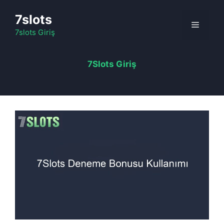
İçeriğe
7slots
atla
Menü
7slots Giriş
7Slots Giriş