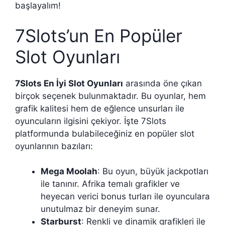
başlayalım!
7Slots’un En Popüler
Slot Oyunları
7Slots En İyi Slot Oyunları
arasında öne çıkan
birçok seçenek bulunmaktadır. Bu oyunlar, hem
grafik kalitesi hem de eğlence unsurları ile
oyuncuların ilgisini çekiyor. İşte 7Slots
platformunda bulabileceğiniz en popüler slot
oyunlarının bazıları:
Mega Moolah
: Bu oyun, büyük jackpotları
ile tanınır. Afrika temalı grafikler ve
heyecan verici bonus turları ile oyunculara
unutulmaz bir deneyim sunar.
Starburst
: Renkli ve dinamik grafikleri ile