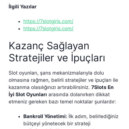
İlgili Yazılar
https://7slotgiris.com/
https://7slotgiris.com/
Kazanç Sağlayan
Stratejiler ve İpuçları
Slot oyunları, şans mekanizmalarıyla dolu
olmasına rağmen, belirli stratejiler ve ipuçları ile
kazanma olasılığınızı artırabilirsiniz.
7Slots En
İyi Slot Oyunları
arasında dolanırken dikkat
etmeniz gereken bazı temel noktalar şunlardır:
Bankroll Yönetimi:
İlk adım, belirlediğiniz
bütçeyi yönetecek bir strateji