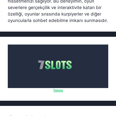
hissetmenizi sağlıyor. Bu deneyimin, oyun
severlere gerçekçilik ve interaktivite katan bir
özelliği, oyunlar sırasında kurpiyerler ve diğer
oyuncularla sohbet edebilme imkanı sunmasıdır.
7slots