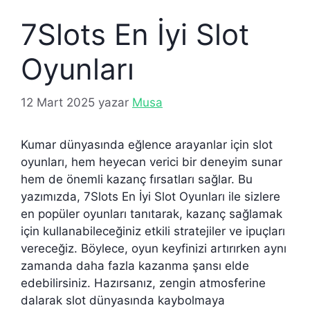
7Slots En İyi Slot
Oyunları
12 Mart 2025
yazar
Musa
Kumar dünyasında eğlence arayanlar için slot
oyunları, hem heyecan verici bir deneyim sunar
hem de önemli kazanç fırsatları sağlar. Bu
yazımızda, 7Slots En İyi Slot Oyunları ile sizlere
en popüler oyunları tanıtarak, kazanç sağlamak
için kullanabileceğiniz etkili stratejiler ve ipuçları
vereceğiz. Böylece, oyun keyfinizi artırırken aynı
zamanda daha fazla kazanma şansı elde
edebilirsiniz. Hazırsanız, zengin atmosferine
dalarak slot dünyasında kaybolmaya