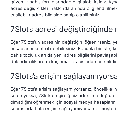
güvenilir bahis forumlarından bilgi alabilirsiniz. A
adres değişiklikleri hakkında anında bilgilendiril
erişilebilir adres bilgisine sahip olabilirsiniz.
7Slots adresi değiştirdiğinde
Eğer 7Slots’un adresinin değiştiğini öğrenirseniz, 
hesaplarını kontrol edebilirsiniz. Bununla birlikte, ku
bahis toplulukları da yeni adres bilgilerini paylaşa
dolandırıcılıklardan kaçınmanız açısından önemlidir
7Slots’a erişim sağlayamıyor
Eğer 7Slots’a erişim sağlayamıyorsanız, öncelikle in
sorun yoksa, 7Slots’un girdiğiniz adresinin doğru
olmadığını öğrenmek için sosyal medya hesaplarını v
sonrasında hala erişim sağlayamıyorsanız, müşteri d