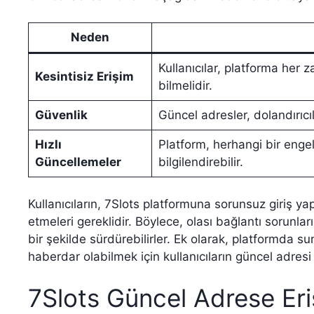
Neden
Kullanıcılar, platforma her 
Kesintisiz Erişim
bilmelidir.
Güvenlik
Güncel adresler, dolandırıcı
Hızlı
Platform, herhangi bir engell
Güncellemeler
bilgilendirebilir.
Kullanıcıların, 7Slots platformuna sorunsuz giriş ya
etmeleri gereklidir. Böylece, olası bağlantı sorun
bir şekilde sürdürebilirler. Ek olarak, platformda 
haberdar olabilmek için kullanıcıların güncel adresi 
7Slots Güncel Adrese Eri