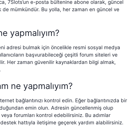
yrıca, 7Slots’un e-posta bültenine abone olarak, güncel
mek de mümkündür. Bu yolla, her zaman en güncel ve
 ne yapmalıyım?
yeni adresi bulmak için öncelikle resmi sosyal medya
llanıcıların başvurabileceği çeşitli forum siteleri ve
bilir. Her zaman güvenilir kaynaklardan bilgi almak,
.
sam ne yapmalıyım?
ternet bağlantınızı kontrol edin. Eğer bağlantınızda bir
 olduğundan emin olun. Adresin güncellenmiş olup
eya forumları kontrol edebilirsiniz. Bu adımlar
estek hattıyla iletişime geçerek yardım alabilirsiniz.