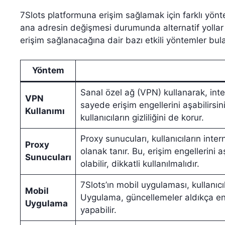
7Slots platformuna erişim sağlamak için farklı yönte
ana adresin değişmesi durumunda alternatif yollar a
erişim sağlanacağına dair bazı etkili yöntemler bulab
Yöntem
Sanal özel ağ (VPN) kullanarak, intern
VPN
sayede erişim engellerini aşabilirsin
Kullanımı
kullanıcıların gizliliğini de korur.
Proxy sunucuları, kullanıcıların int
Proxy
olanak tanır. Bu, erişim engellerini 
Sunucuları
olabilir, dikkatli kullanılmalıdır.
7Slots’ın mobil uygulaması, kullanıc
Mobil
Uygulama, güncellemeler aldıkça en
Uygulama
yapabilir.