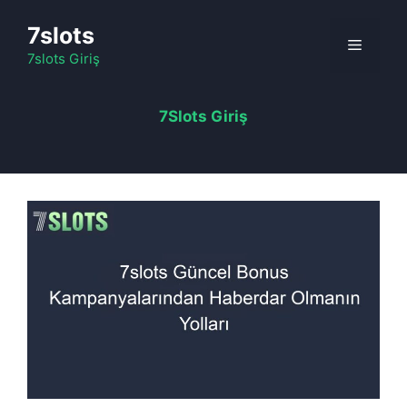
İçeriğe
7slots
atla
Menü
7slots Giriş
7Slots Giriş