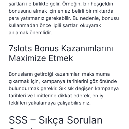
şartları ile birlikte gelir. Örneğin, bir hoşgeldin
bonusunu almak için en az belirli bir miktarda
para yatırmanız gerekebilir. Bu nedenle, bonusu
kullanmadan önce ilgili şartları okuyarak
anlamak önemlidir.
7slots Bonus Kazanımlarını
Maximize Etmek
Bonusların getirdiği kazanımları maksimuma
çıkarmak için, kampanya tarihlerini göz önünde
bulundurmak gerekir. Sık sık değişen kampanya
tarihleri ve limitlerine dikkat ederek, en iyi
teklifleri yakalamaya çalışabilirsiniz.
SSS – Sıkça Sorulan