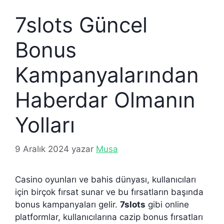
7slots Güncel
Bonus
Kampanyalarından
Haberdar Olmanın
Yolları
9 Aralık 2024
yazar
Musa
Casino oyunları ve bahis dünyası, kullanıcıları
için birçok fırsat sunar ve bu fırsatların başında
bonus kampanyaları gelir.
7slots
gibi online
platformlar, kullanıcılarına cazip bonus fırsatları