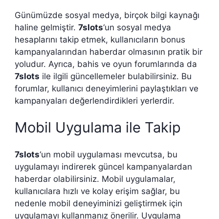
Günümüzde sosyal medya, birçok bilgi kaynağı
haline gelmiştir.
7slots
‘un sosyal medya
hesaplarını takip etmek, kullanıcıların bonus
kampanyalarından haberdar olmasının pratik bir
yoludur. Ayrıca, bahis ve oyun forumlarında da
7slots
ile ilgili güncellemeler bulabilirsiniz. Bu
forumlar, kullanıcı deneyimlerini paylaştıkları ve
kampanyaları değerlendirdikleri yerlerdir.
Mobil Uygulama ile Takip
7slots
‘un mobil uygulaması mevcutsa, bu
uygulamayı indirerek güncel kampanyalardan
haberdar olabilirsiniz. Mobil uygulamalar,
kullanıcılara hızlı ve kolay erişim sağlar, bu
nedenle mobil deneyiminizi geliştirmek için
uygulamayı kullanmanız önerilir. Uygulama