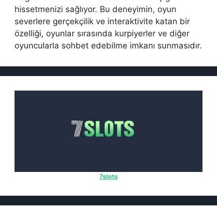
hissetmenizi sağlıyor. Bu deneyimin, oyun
severlere gerçekçilik ve interaktivite katan bir
özelliği, oyunlar sırasında kurpiyerler ve diğer
oyuncularla sohbet edebilme imkanı sunmasıdır.
7slots