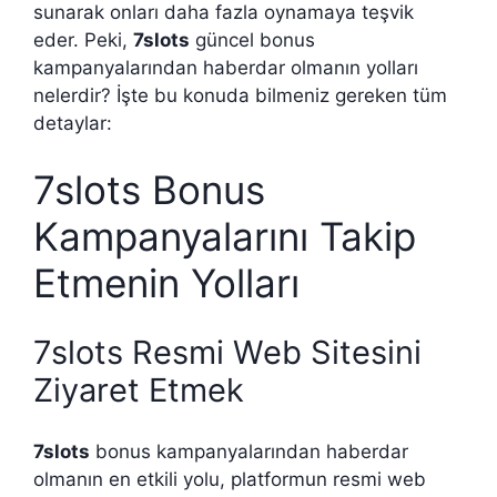
sunarak onları daha fazla oynamaya teşvik
eder. Peki,
7slots
güncel bonus
kampanyalarından haberdar olmanın yolları
nelerdir? İşte bu konuda bilmeniz gereken tüm
detaylar:
7slots Bonus
Kampanyalarını Takip
Etmenin Yolları
7slots Resmi Web Sitesini
Ziyaret Etmek
7slots
bonus kampanyalarından haberdar
olmanın en etkili yolu, platformun resmi web