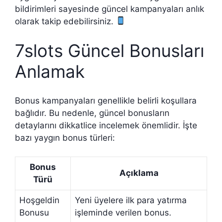
bildirimleri sayesinde güncel kampanyaları anlık
olarak takip edebilirsiniz.
7slots Güncel Bonusları
Anlamak
Bonus kampanyaları genellikle belirli koşullara
bağlıdır. Bu nedenle, güncel bonusların
detaylarını dikkatlice incelemek önemlidir. İşte
bazı yaygın bonus türleri:
Bonus
Açıklama
Türü
Hoşgeldin
Yeni üyelere ilk para yatırma
Bonusu
işleminde verilen bonus.