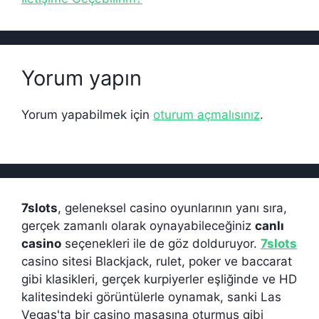
Yorum yapın
Yorum yapabilmek için
oturum açmalısınız
.
7slots
, geleneksel casino oyunlarının yanı sıra,
gerçek zamanlı olarak oynayabileceğiniz
canlı
casino
seçenekleri ile de göz dolduruyor.
7slots
casino sitesi Blackjack, rulet, poker ve baccarat
gibi klasikleri, gerçek kurpiyerler eşliğinde ve HD
kalitesindeki görüntülerle oynamak, sanki Las
Vegas'ta bir casino masasına oturmuş gibi