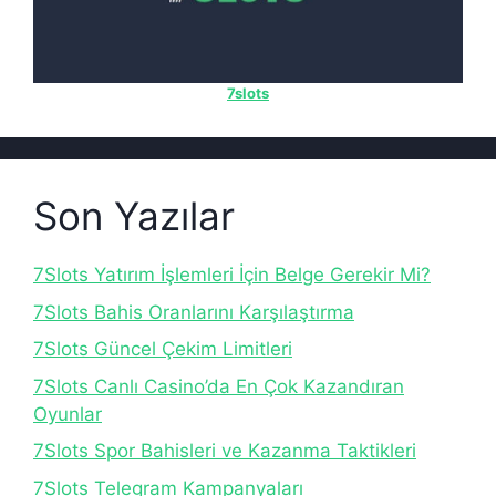
7slots
Son Yazılar
7Slots Yatırım İşlemleri İçin Belge Gerekir Mi?
7Slots Bahis Oranlarını Karşılaştırma
7Slots Güncel Çekim Limitleri
7Slots Canlı Casino’da En Çok Kazandıran
Oyunlar
7Slots Spor Bahisleri ve Kazanma Taktikleri
7Slots Telegram Kampanyaları