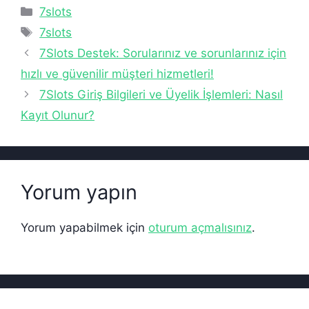
Kategoriler
7slots
Etiketler
7slots
7Slots Destek: Sorularınız ve sorunlarınız için
hızlı ve güvenilir müşteri hizmetleri!
7Slots Giriş Bilgileri ve Üyelik İşlemleri: Nasıl
Kayıt Olunur?
Yorum yapın
Yorum yapabilmek için
oturum açmalısınız
.