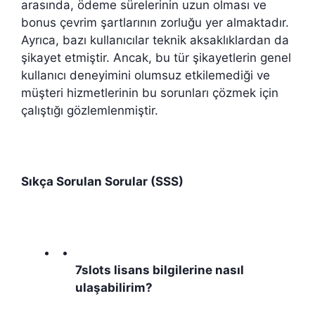
arasında, ödeme sürelerinin uzun olması ve
bonus çevrim şartlarının zorluğu yer almaktadır.
Ayrıca, bazı kullanıcılar teknik aksaklıklardan da
şikayet etmiştir. Ancak, bu tür şikayetlerin genel
kullanıcı deneyimini olumsuz etkilemediği ve
müşteri hizmetlerinin bu sorunları çözmek için
çalıştığı gözlemlenmiştir.
Sıkça Sorulan Sorular (SSS)
7slots lisans bilgilerine nasıl
ulaşabilirim?