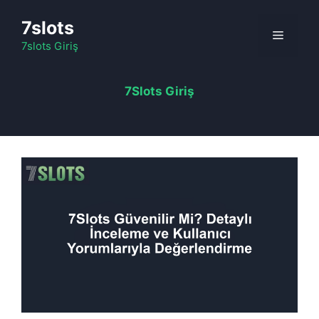
İçeriğe
7slots
atla
Menü
7slots Giriş
7Slots Giriş