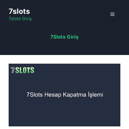
İçeriğe
7slots
atla
Menü
7slots Giriş
7Slots Giriş