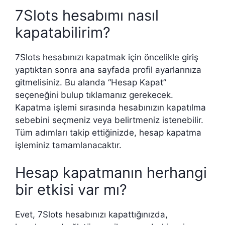
7Slots hesabımı nasıl
kapatabilirim?
7Slots hesabınızı kapatmak için öncelikle giriş
yaptıktan sonra ana sayfada profil ayarlarınıza
gitmelisiniz. Bu alanda “Hesap Kapat”
seçeneğini bulup tıklamanız gerekecek.
Kapatma işlemi sırasında hesabınızın kapatılma
sebebini seçmeniz veya belirtmeniz istenebilir.
Tüm adımları takip ettiğinizde, hesap kapatma
işleminiz tamamlanacaktır.
Hesap kapatmanın herhangi
bir etkisi var mı?
Evet, 7Slots hesabınızı kapattığınızda,