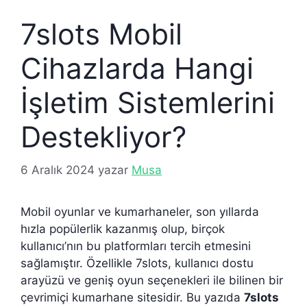
7slots Mobil
Cihazlarda Hangi
İşletim Sistemlerini
Destekliyor?
6 Aralık 2024
yazar
Musa
Mobil oyunlar ve kumarhaneler, son yıllarda
hızla popülerlik kazanmış olup, birçok
kullanıcı’nın bu platformları tercih etmesini
sağlamıştır. Özellikle 7slots, kullanıcı dostu
arayüzü ve geniş oyun seçenekleri ile bilinen bir
çevrimiçi kumarhane sitesidir. Bu yazıda
7slots