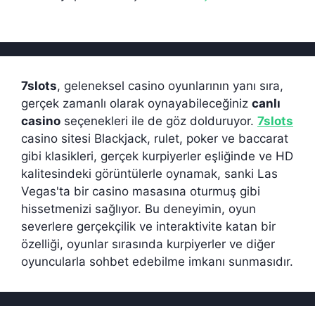
7slots
, geleneksel casino oyunlarının yanı sıra,
gerçek zamanlı olarak oynayabileceğiniz
canlı
casino
seçenekleri ile de göz dolduruyor.
7slots
casino sitesi Blackjack, rulet, poker ve baccarat
gibi klasikleri, gerçek kurpiyerler eşliğinde ve HD
kalitesindeki görüntülerle oynamak, sanki Las
Vegas'ta bir casino masasına oturmuş gibi
hissetmenizi sağlıyor. Bu deneyimin, oyun
severlere gerçekçilik ve interaktivite katan bir
özelliği, oyunlar sırasında kurpiyerler ve diğer
oyuncularla sohbet edebilme imkanı sunmasıdır.