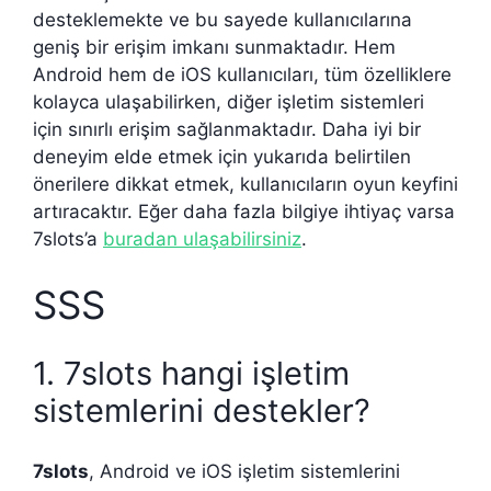
desteklemekte ve bu sayede kullanıcılarına
geniş bir erişim imkanı sunmaktadır. Hem
Android hem de iOS kullanıcıları, tüm özelliklere
kolayca ulaşabilirken, diğer işletim sistemleri
için sınırlı erişim sağlanmaktadır. Daha iyi bir
deneyim elde etmek için yukarıda belirtilen
önerilere dikkat etmek, kullanıcıların oyun keyfini
artıracaktır. Eğer daha fazla bilgiye ihtiyaç varsa
7slots’a
buradan ulaşabilirsiniz
.
SSS
1. 7slots hangi işletim
sistemlerini destekler?
7slots
, Android ve iOS işletim sistemlerini