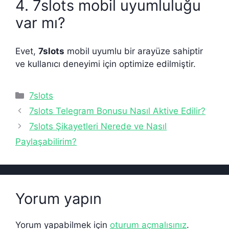
4. 7slots mobil uyumluluğu
var mı?
Evet,
7slots
mobil uyumlu bir arayüze sahiptir
ve kullanıcı deneyimi için optimize edilmiştir.
Kategoriler
7slots
7slots Telegram Bonusu Nasıl Aktive Edilir?
7slots Şikayetleri Nerede ve Nasıl
Paylaşabilirim?
Yorum yapın
Yorum yapabilmek için
oturum açmalısınız
.