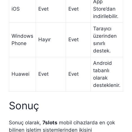
App
iOS
Evet
Evet
Store’dan
indirilebilir.
Tarayıcı
Windows
üzerinden
Hayır
Evet
Phone
sınırlı
destek.
Android
tabanlı
Huawei
Evet
Evet
olarak
desteklenir.
Sonuç
Sonuç olarak,
7slots
mobil cihazlarda en çok
bilinen işletim sistemlerinden ikisini