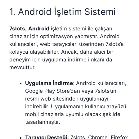
1. Android İşletim Sistemi
7slots
,
Android
işletim sistemi ile çalışan
cihazlar için optimizasyon yapmıştır. Android
kullanıcıları, web tarayıcıları üzerinden 7slots’a
kolayca ulaşabilirler. Ancak, daha akıcı bir
deneyim için uygulama indirme imkanı da
mevcuttur.
Uygulama İndirme
: Android kullanıcıları,
Google Play Store’dan veya 7slots’un
resmi web sitesinden uygulamayı
indirebilir. Uygulamanın kullanıcı arayüzü,
mobil cihazlarla uyumlu olacak şekilde
tasarlanmıştır.
Tarayıcı Desteği
: 7slots, Chrome, Firefox