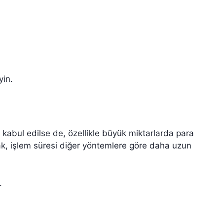
yin.
kabul edilse de, özellikle büyük miktarlarda para
cak, işlem süresi diğer yöntemlere göre daha uzun
.