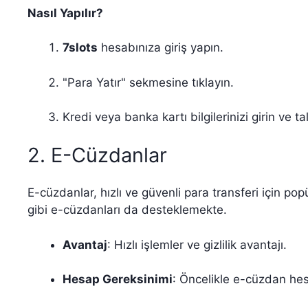
Nasıl Yapılır?
7slots
hesabınıza giriş yapın.
"Para Yatır" sekmesine tıklayın.
Kredi veya banka kartı bilgilerinizi girin ve ta
2. E-Cüzdanlar
E-cüzdanlar, hızlı ve güvenli para transferi için pop
gibi e-cüzdanları da desteklemekte.
Avantaj
: Hızlı işlemler ve gizlilik avantajı.
Hesap Gereksinimi
: Öncelikle e-cüzdan he