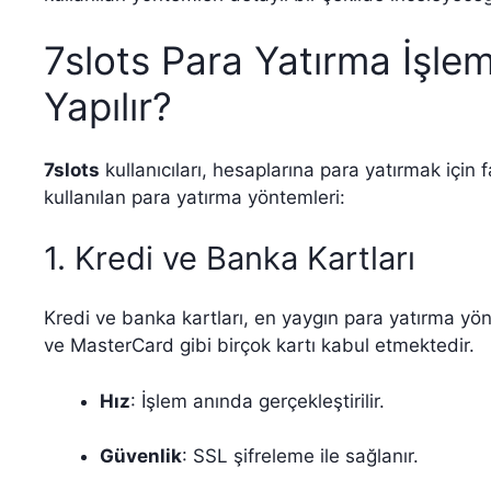
7slots Para Yatırma İşle
Yapılır?
7slots
kullanıcıları, hesaplarına para yatırmak için f
kullanılan para yatırma yöntemleri:
1. Kredi ve Banka Kartları
Kredi ve banka kartları, en yaygın para yatırma yö
ve MasterCard gibi birçok kartı kabul etmektedir.
Hız
: İşlem anında gerçekleştirilir.
Güvenlik
: SSL şifreleme ile sağlanır.