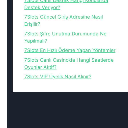
7Slots Canlı Destek Hangi Konularda
Destek Veriyor?
7Slots Güncel Giriş Adresine Nasıl
Erişilir?
7Slots Şifre Unutma Durumunda Ne
Yapılmalı?
7Slots En Hızlı Ödeme Yapan Yöntemler
7Slots Canlı Casino’da Hangi Saatlerde
Oyunlar Aktif?
7Slots VIP Üyelik Nasıl Alınır?