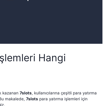
İşlemleri Hangi
lik kazanan
7slots
, kullanıcılarına çeşitli para yatırma
. Bu makalede,
7slots
para yatırma işlemleri için
iz.