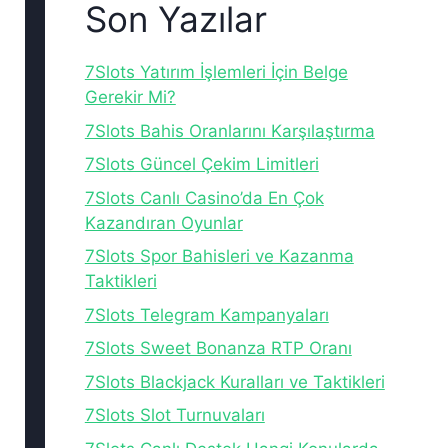
Son Yazılar
7Slots Yatırım İşlemleri İçin Belge
Gerekir Mi?
7Slots Bahis Oranlarını Karşılaştırma
7Slots Güncel Çekim Limitleri
7Slots Canlı Casino’da En Çok
Kazandıran Oyunlar
7Slots Spor Bahisleri ve Kazanma
Taktikleri
7Slots Telegram Kampanyaları
7Slots Sweet Bonanza RTP Oranı
7Slots Blackjack Kuralları ve Taktikleri
7Slots Slot Turnuvaları