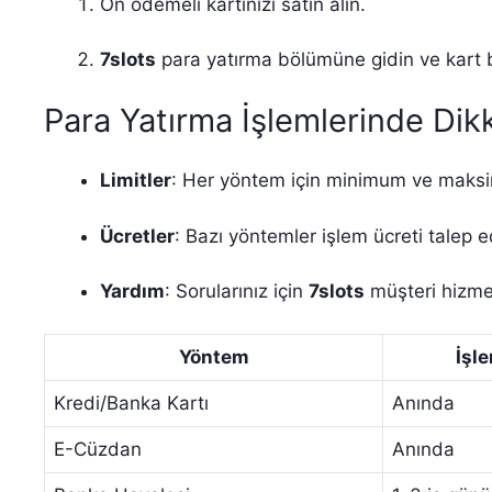
Ön ödemeli kartınızı satın alın.
7slots
para yatırma bölümüne gidin ve kart bil
Para Yatırma İşlemlerinde Dik
Limitler
: Her yöntem için minimum ve maksim
Ücretler
: Bazı yöntemler işlem ücreti talep e
Yardım
: Sorularınız için
7slots
müşteri hizmetl
Yöntem
İşl
Kredi/Banka Kartı
Anında
E-Cüzdan
Anında