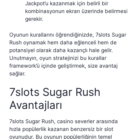
Jackpot’u kazanmak için belirli bir
kombinasyonun ekran üzerinde belirmesi
gerekir.
Oyunun kurallarını öğrendiğinizde, 7slots Sugar
Rush oynamak hem daha eğlenceli hem de
potansiyel olarak daha kazançlı hale gelir.
Unutmayın, oyun stratejinizi bu kurallar
framework’ü içinde geliştirmek, size avantaj
sağlar.
7slots Sugar Rush
Avantajları
7slots Sugar Rush, casino severler arasında
hızla popülerlik kazanan benzersiz bir slot
oyunudur. Bu oyunun popülerliğinin temel