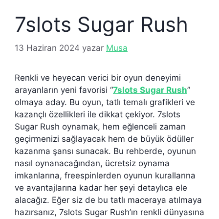
7slots Sugar Rush
13 Haziran 2024
yazar
Musa
Renkli ve heyecan verici bir oyun deneyimi
arayanların yeni favorisi “
7slots Sugar Rush
”
olmaya aday. Bu oyun, tatlı temalı grafikleri ve
kazançlı özellikleri ile dikkat çekiyor. 7slots
Sugar Rush oynamak, hem eğlenceli zaman
geçirmenizi sağlayacak hem de büyük ödüller
kazanma şansı sunacak. Bu rehberde, oyunun
nasıl oynanacağından, ücretsiz oynama
imkanlarına, freespinlerden oyunun kurallarına
ve avantajlarına kadar her şeyi detaylıca ele
alacağız. Eğer siz de bu tatlı maceraya atılmaya
hazırsanız, 7slots Sugar Rush’ın renkli dünyasına