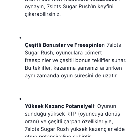
oynayın, 7slots Sugar Rush’ın keyfini
çıkarabilirsiniz.
Çeşitli Bonuslar ve Freespinler
: 7slots
Sugar Rush, oyunculara cömert
freespinler ve çeşitli bonus teklifler sunar.
Bu teklifler, kazanma şansınızı artırırken
aynı zamanda oyun süresini de uzatır.
Yüksek Kazanç Potansiyeli
: Oyunun
sunduğu yüksek RTP (oyuncuya dönüş
oranı) ve çeşitli çarpan özellikleriyle,
7slots Sugar Rush yüksek kazançlar elde
etme potansiyeline sahiptir.