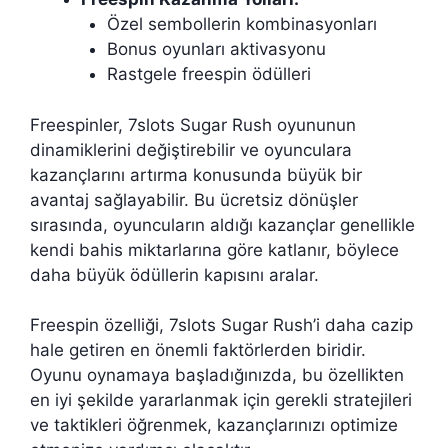
Özel sembollerin kombinasyonları
Bonus oyunları aktivasyonu
Rastgele freespin ödülleri
Freespinler, 7slots Sugar Rush oyununun
dinamiklerini değiştirebilir ve oyunculara
kazançlarını artırma konusunda büyük bir
avantaj sağlayabilir. Bu ücretsiz dönüşler
sırasında, oyuncuların aldığı kazançlar genellikle
kendi bahis miktarlarına göre katlanır, böylece
daha büyük ödüllerin kapısını aralar.
Freespin özelliği, 7slots Sugar Rush’i daha cazip
hale getiren en önemli faktörlerden biridir.
Oyunu oynamaya başladığınızda, bu özellikten
en iyi şekilde yararlanmak için gerekli stratejileri
ve taktikleri öğrenmek, kazançlarınızı optimize