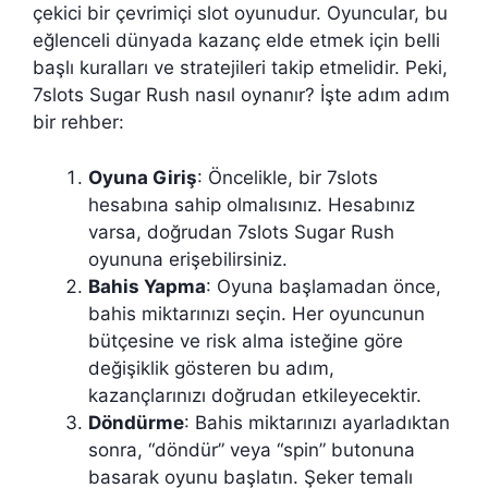
çekici bir çevrimiçi slot oyunudur. Oyuncular, bu
eğlenceli dünyada kazanç elde etmek için belli
başlı kuralları ve stratejileri takip etmelidir. Peki,
7slots Sugar Rush nasıl oynanır? İşte adım adım
bir rehber:
Oyuna Giriş
: Öncelikle, bir 7slots
hesabına sahip olmalısınız. Hesabınız
varsa, doğrudan 7slots Sugar Rush
oyununa erişebilirsiniz.
Bahis Yapma
: Oyuna başlamadan önce,
bahis miktarınızı seçin. Her oyuncunun
bütçesine ve risk alma isteğine göre
değişiklik gösteren bu adım,
kazançlarınızı doğrudan etkileyecektir.
Döndürme
: Bahis miktarınızı ayarladıktan
sonra, “döndür” veya “spin” butonuna
basarak oyunu başlatın. Şeker temalı