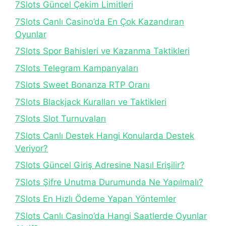
7Slots Güncel Çekim Limitleri
7Slots Canlı Casino’da En Çok Kazandıran
Oyunlar
7Slots Spor Bahisleri ve Kazanma Taktikleri
7Slots Telegram Kampanyaları
7Slots Sweet Bonanza RTP Oranı
7Slots Blackjack Kuralları ve Taktikleri
7Slots Slot Turnuvaları
7Slots Canlı Destek Hangi Konularda Destek
Veriyor?
7Slots Güncel Giriş Adresine Nasıl Erişilir?
7Slots Şifre Unutma Durumunda Ne Yapılmalı?
7Slots En Hızlı Ödeme Yapan Yöntemler
7Slots Canlı Casino’da Hangi Saatlerde Oyunlar