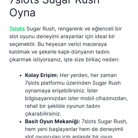
Oyna
7slots
Sugar Rush, rengarenk ve eğlenceli bir
slot oyunu deneyimi arayanlar için ideal bir
seçenektir. Bu heyecan verici maceraya
katılmak ve şekerle kaplı dünyanın tadını
çıkarmak istiyorsanız, işte size birkaç neden:
Kolay Erişim:
Her yerden, her zaman
7slots platformu üzerinden Sugar Rush
oynamaya erişebilirsiniz. İster
bilgisayarınızdan ister mobil cihazınızdan,
rahat bir şekilde oyunun tadını
çıkarabilirsiniz.
Basit Oyun Mekaniği:
7slots Sugar Rush,
hem yeni başlayanlar hem de deneyimli
slot oyuncuları için anlaşılır bir oyun