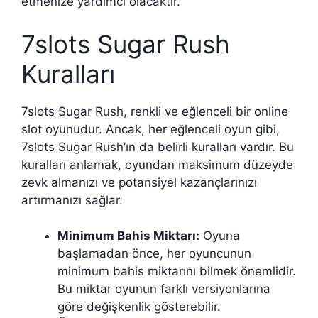
etmenize yardımcı olacaktır.
7slots Sugar Rush
Kuralları
7slots Sugar Rush, renkli ve eğlenceli bir online
slot oyunudur. Ancak, her eğlenceli oyun gibi,
7slots Sugar Rush’ın da belirli kuralları vardır. Bu
kuralları anlamak, oyundan maksimum düzeyde
zevk almanızı ve potansiyel kazançlarınızı
artırmanızı sağlar.
Minimum Bahis Miktarı:
Oyuna
başlamadan önce, her oyuncunun
minimum bahis miktarını bilmek önemlidir.
Bu miktar oyunun farklı versiyonlarına
göre değişkenlik gösterebilir.