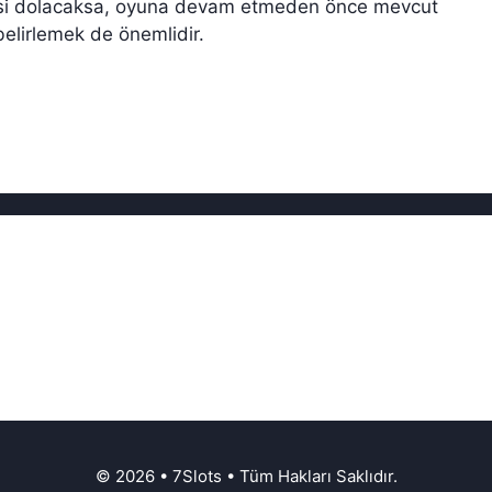
üresi dolacaksa, oyuna devam etmeden önce mevcut
belirlemek de önemlidir.
© 2026 • 7Slots • Tüm Hakları Saklıdır.