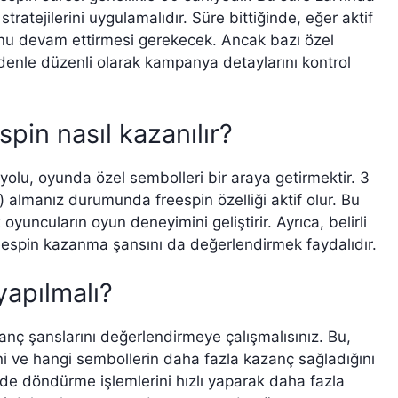
tratejilerini uygulamalıdır. Süre bittiğinde, eğer aktif
unu devam ettirmesi gerekecek. Ancak bazı özel
denle düzenli olarak kampanya detaylarını kontrol
pin nasıl kazanılır?
lu, oyunda özel sembolleri bir araya getirmektir. 3
 almanız durumunda freespin özelliği aktif olur. Bu
yuncuların oyun deneyimini geliştirir. Ayrıca, belirli
eespin kazanma şansını da değerlendirmek faydalıdır.
yapılmalı?
nç şanslarını değerlendirmeye çalışmalısınız. Bu,
ini ve hangi sembollerin daha fazla kazanç sağladığını
sinde döndürme işlemlerini hızlı yaparak daha fazla