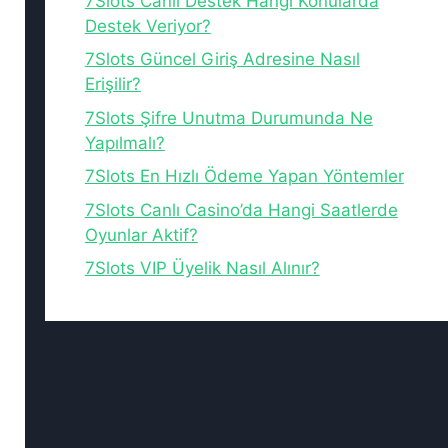
7Slots Canlı Destek Hangi Konularda
Destek Veriyor?
7Slots Güncel Giriş Adresine Nasıl
Erişilir?
7Slots Şifre Unutma Durumunda Ne
Yapılmalı?
7Slots En Hızlı Ödeme Yapan Yöntemler
7Slots Canlı Casino’da Hangi Saatlerde
Oyunlar Aktif?
7Slots VIP Üyelik Nasıl Alınır?