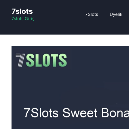
İçeriğe
7slots
atla
7Slots
Üyelik
7slots Giriş