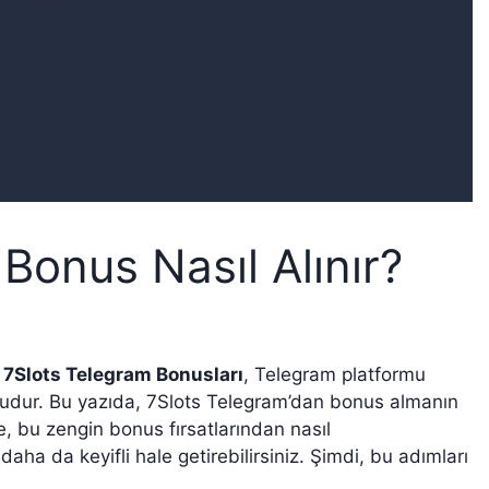
Bonus Nasıl Alınır?
n
7Slots Telegram Bonusları
, Telegram platformu
oludur. Bu yazıda, 7Slots Telegram’dan bonus almanın
ce, bu zengin bonus fırsatlarından nasıl
aha da keyifli hale getirebilirsiniz. Şimdi, bu adımları