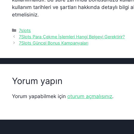
kullanım tarihleri ve şartları hakkında detaylı bilg
etmelisiniz.
Kategoriler
7slots
7Slots Para Çekme İşlemleri Hangi Belgeyi Gerektirir?
7Slots Güncel Bonus Kampanyaları
Yorum yapın
Yorum yapabilmek için
oturum açmalısınız
.