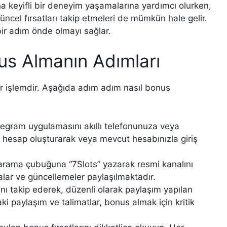
a keyifli bir deneyim yaşamalarına yardımcı olurken,
ncel fırsatları takip etmeleri de mümkün hale gelir.
ir adım önde olmayı sağlar.
us Almanın Adımları
r işlemdir. Aşağıda adım adım nasıl bonus
Telegram uygulamasını akıllı telefonunuza veya
ir hesap oluşturarak veya mevcut hesabınızla giriş
arama çubuğuna “7Slots” yazarak resmi kanalını
lar ve güncellemeler paylaşılmaktadır.
ını takip ederek, düzenli olarak paylaşım yapılan
ki paylaşım ve talimatlar, bonus almak için kritik