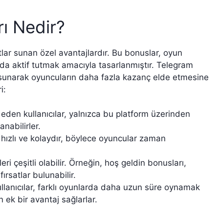
ı Nedir?
tlar sunan özel avantajlardır. Bu bonuslar, oyun
mda aktif tutmak amacıyla tasarlanmıştır. Telegram
r sunarak oyuncuların daha fazla kazanç elde etmesine
i:
eden kullanıcılar, yalnızca bu platform üzerinden
nabilirler.
 hızlı ve kolaydır, böylece oyuncular zaman
ri çeşitli olabilir. Örneğin, hoş geldin bonusları,
ırsatlar bulunabilir.
llanıcılar, farklı oyunlarda daha uzun süre oynamak
 ek bir avantaj sağlarlar.