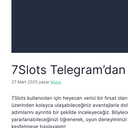
7Slots Telegram’dan 
27 Mart 2025
yazar
Musa
7Slots kullanıcıları için heyecan verici bir fırsat ola
üzerinden kolayca ulaşabileceğiniz avantajlarla d
adımlarını ayrıntılı bir şekilde inceleyeceğiz. Böyle
yararlanabileceğinizi öğrenerek, oyun deneyiminizi d
keşfetmeye başlayalım!