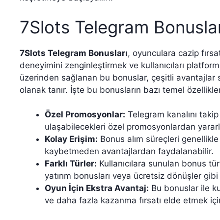
7Slots Telegram Bonuslar
7Slots Telegram Bonusları
, oyunculara cazip fırsa
deneyimini zenginleştirmek ve kullanıcıları platfor
üzerinden sağlanan bu bonuslar, çeşitli avantajla
olanak tanır. İşte bu bonusların bazı temel özellikler
Özel Promosyonlar:
Telegram kanalını takip 
ulaşabilecekleri özel promosyonlardan yararla
Kolay Erişim:
Bonus alım süreçleri genellikle
kaybetmeden avantajlardan faydalanabilir.
Farklı Türler:
Kullanıcılara sunulan bonus türle
yatırım bonusları veya ücretsiz dönüşler gibi f
Oyun İçin Ekstra Avantaj:
Bu bonuslar ile ku
ve daha fazla kazanma fırsatı elde etmek için