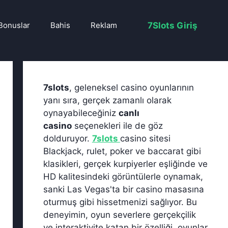
7Slots Giriş
Bonuslar
Bahis
Reklam
7slots
, geleneksel casino oyunlarının
yanı sıra, gerçek zamanlı olarak
oynayabileceğiniz
canlı
casino
seçenekleri ile de göz
dolduruyor.
7slots
casino sitesi
Blackjack, rulet, poker ve baccarat gibi
klasikleri, gerçek kurpiyerler eşliğinde ve
HD kalitesindeki görüntülerle oynamak,
sanki Las Vegas'ta bir casino masasına
oturmuş gibi hissetmenizi sağlıyor. Bu
deneyimin, oyun severlere gerçekçilik
ve interaktivite katan bir özelliği, oyunlar