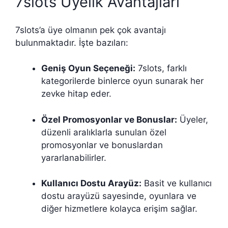
7slots Üyelik Avantajları
7slots’a üye olmanın pek çok avantajı
bulunmaktadır. İşte bazıları:
Geniş Oyun Seçeneği:
7slots, farklı
kategorilerde binlerce oyun sunarak her
zevke hitap eder.
Özel Promosyonlar ve Bonuslar:
Üyeler,
düzenli aralıklarla sunulan özel
promosyonlar ve bonuslardan
yararlanabilirler.
Kullanıcı Dostu Arayüz:
Basit ve kullanıcı
dostu arayüzü sayesinde, oyunlara ve
diğer hizmetlere kolayca erişim sağlar.