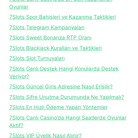
Oyunlar
7Slots Spor Bahisleri ve Kazanma Taktikleri
7Slots Telegram Kampanyaları
7Slots Sweet Bonanza RTP Oranı
7Slots Blackjack Kuralları ve Taktikleri
7Slots Slot Turnuvaları
7Slots Canlı Destek Hangi Konularda Destek
Veriyor?
7Slots Güncel Giriş Adresine Nasıl Erişilir?
7Slots Şifre Unutma Durumunda Ne Yapılmalı?
7Slots En Hızlı Ödeme Yapan Yöntemler
7Slots Canlı Casino’da Hangi Saatlerde Oyunlar
Aktif?
7Slots VIP Üyelik Nasıl Alınır?