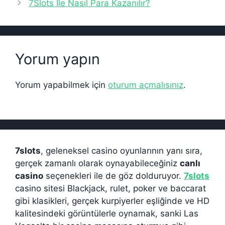
7Slots İle Nasıl Para Kazanılır?
Yorum yapın
Yorum yapabilmek için
oturum açmalısınız
.
7slots
, geleneksel casino oyunlarının yanı sıra,
gerçek zamanlı olarak oynayabileceğiniz
canlı
casino
seçenekleri ile de göz dolduruyor.
7slots
casino sitesi Blackjack, rulet, poker ve baccarat
gibi klasikleri, gerçek kurpiyerler eşliğinde ve HD
kalitesindeki görüntülerle oynamak, sanki Las