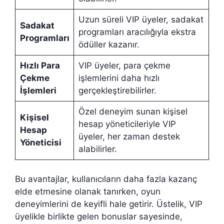
Uzun süreli VIP üyeler, sadakat
Sadakat
programları aracılığıyla ekstra
Programları
ödüller kazanır.
Hızlı Para
VIP üyeler, para çekme
Çekme
işlemlerini daha hızlı
İşlemleri
gerçekleştirebilirler.
Özel deneyim sunan kişisel
Kişisel
hesap yöneticileriyle VIP
Hesap
üyeler, her zaman destek
Yöneticisi
alabilirler.
Bu avantajlar, kullanıcıların daha fazla kazanç
elde etmesine olanak tanırken, oyun
deneyimlerini de keyifli hale getirir. Üstelik, VIP
üyelikle birlikte gelen bonuslar sayesinde,