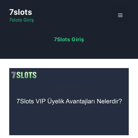
İçeriğe
7slots
atla
Menü
7slots Giriş
7Slots Giriş