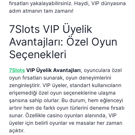
fırsatları yakalayabilirsiniz. Haydi, VIP dünyasına
adım atmanın tam zamanı!
7Slots VIP Üyelik
Avantajları: Özel Oyun
Seçenekleri
7Slots
VIP Üyelik Avantajları
, oyunculara özel
oyun fırsatları sunarak, oyun deneyimlerini
zenginleştirir. VIP üyeler, standart kullanıcıların
erişemediği özel oyun seçeneklerine ulaşma
şansına sahip olurlar. Bu durum, hem eğlenceyi
artırır hem de farklı oyun türlerini deneme fırsatı
sunar. Özellikle casino oyunları alanında, VIP
üyeler için belirli oyunlar ve masalar her zaman
açıktır.