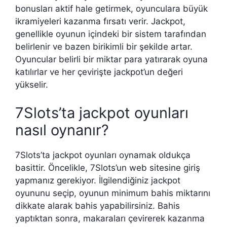
bonusları aktif hale getirmek, oyunculara büyük
ikramiyeleri kazanma fırsatı verir. Jackpot,
genellikle oyunun içindeki bir sistem tarafından
belirlenir ve bazen birikimli bir şekilde artar.
Oyuncular belirli bir miktar para yatırarak oyuna
katılırlar ve her çevirişte jackpot’un değeri
yükselir.
7Slots’ta jackpot oyunları
nasıl oynanır?
7Slots’ta jackpot oyunları oynamak oldukça
basittir. Öncelikle, 7Slots’un web sitesine giriş
yapmanız gerekiyor. İlgilendiğiniz jackpot
oyununu seçip, oyunun minimum bahis miktarını
dikkate alarak bahis yapabilirsiniz. Bahis
yaptıktan sonra, makaraları çevirerek kazanma