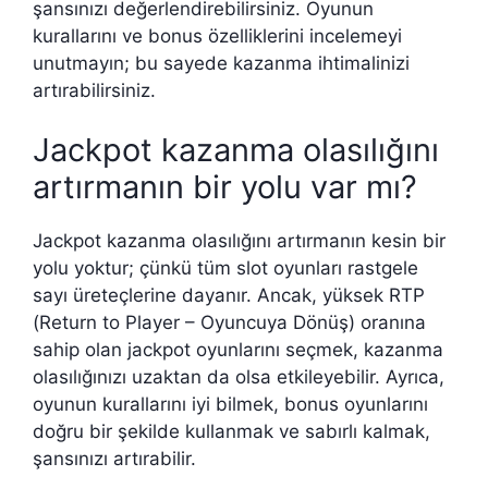
şansınızı değerlendirebilirsiniz. Oyunun
kurallarını ve bonus özelliklerini incelemeyi
unutmayın; bu sayede kazanma ihtimalinizi
artırabilirsiniz.
Jackpot kazanma olasılığını
artırmanın bir yolu var mı?
Jackpot kazanma olasılığını artırmanın kesin bir
yolu yoktur; çünkü tüm slot oyunları rastgele
sayı üreteçlerine dayanır. Ancak, yüksek RTP
(Return to Player – Oyuncuya Dönüş) oranına
sahip olan jackpot oyunlarını seçmek, kazanma
olasılığınızı uzaktan da olsa etkileyebilir. Ayrıca,
oyunun kurallarını iyi bilmek, bonus oyunlarını
doğru bir şekilde kullanmak ve sabırlı kalmak,
şansınızı artırabilir.