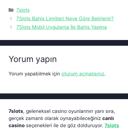
Kategoriler
7slots
7Slots Bahis Limitleri Neye Göre Belirlenir?
7Slots Mobil Uygulama İle Bahis Yapma
Yorum yapın
Yorum yapabilmek için
oturum açmalısınız
.
7slots
, geleneksel casino oyunlarının yanı sıra,
gerçek zamanlı olarak oynayabileceğiniz
canlı
casino
seçenekleri ile de göz dolduruyor.
7slots