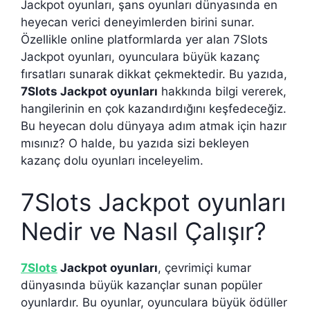
Jackpot oyunları, şans oyunları dünyasında en
heyecan verici deneyimlerden birini sunar.
Özellikle online platformlarda yer alan 7Slots
Jackpot oyunları, oyunculara büyük kazanç
fırsatları sunarak dikkat çekmektedir. Bu yazıda,
7Slots Jackpot oyunları
hakkında bilgi vererek,
hangilerinin en çok kazandırdığını keşfedeceğiz.
Bu heyecan dolu dünyaya adım atmak için hazır
mısınız? O halde, bu yazıda sizi bekleyen
kazanç dolu oyunları inceleyelim.
7Slots Jackpot oyunları
Nedir ve Nasıl Çalışır?
7Slots
Jackpot oyunları
, çevrimiçi kumar
dünyasında büyük kazançlar sunan popüler
oyunlardır. Bu oyunlar, oyunculara büyük ödüller