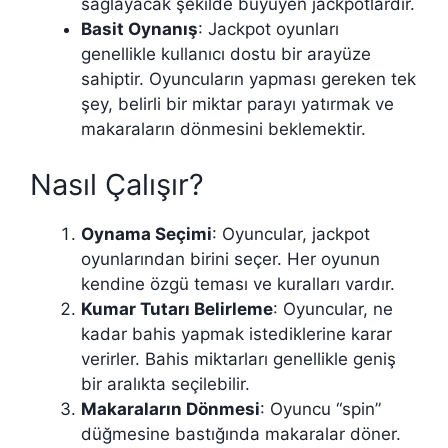
sağlayacak şekilde büyüyen jackpotlardır.
Basit Oynanış
: Jackpot oyunları
genellikle kullanıcı dostu bir arayüze
sahiptir. Oyuncuların yapması gereken tek
şey, belirli bir miktar parayı yatırmak ve
makaraların dönmesini beklemektir.
Nasıl Çalışır?
Oynama Seçimi
: Oyuncular, jackpot
oyunlarından birini seçer. Her oyunun
kendine özgü teması ve kuralları vardır.
Kumar Tutarı Belirleme
: Oyuncular, ne
kadar bahis yapmak istediklerine karar
verirler. Bahis miktarları genellikle geniş
bir aralıkta seçilebilir.
Makaraların Dönmesi
: Oyuncu “spin”
düğmesine bastığında makaralar döner.