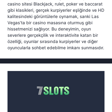
casino sitesi Blackjack, rulet, poker ve baccarat
gibi klasikleri, gerçek kurpiyerler eşliğinde ve HD
kalitesindeki görüntülerle oynamak, sanki Las
Vegas'ta bir casino masasına oturmuş gibi
hissetmenizi sağlıyor. Bu deneyimin, oyun
severlere gerçekçilik ve interaktivite katan bir
özelliği, oyunlar sırasında kurpiyerler ve diğer
oyuncularla sohbet edebilme imkanı sunmasıdır.