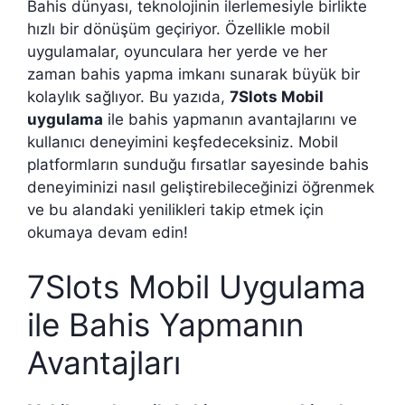
Bahis dünyası, teknolojinin ilerlemesiyle birlikte
hızlı bir dönüşüm geçiriyor. Özellikle mobil
uygulamalar, oyunculara her yerde ve her
zaman bahis yapma imkanı sunarak büyük bir
kolaylık sağlıyor. Bu yazıda,
7Slots Mobil
uygulama
ile bahis yapmanın avantajlarını ve
kullanıcı deneyimini keşfedeceksiniz. Mobil
platformların sunduğu fırsatlar sayesinde bahis
deneyiminizi nasıl geliştirebileceğinizi öğrenmek
ve bu alandaki yenilikleri takip etmek için
okumaya devam edin!
7Slots Mobil Uygulama
ile Bahis Yapmanın
Avantajları