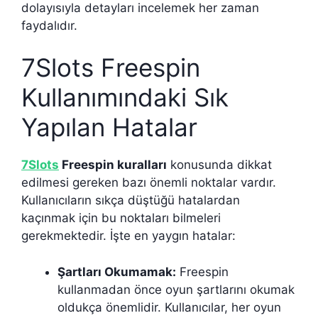
dolayısıyla detayları incelemek her zaman
faydalıdır.
7Slots Freespin
Kullanımındaki Sık
Yapılan Hatalar
7Slots
Freespin kuralları
konusunda dikkat
edilmesi gereken bazı önemli noktalar vardır.
Kullanıcıların sıkça düştüğü hatalardan
kaçınmak için bu noktaları bilmeleri
gerekmektedir. İşte en yaygın hatalar:
Şartları Okumamak:
Freespin
kullanmadan önce oyun şartlarını okumak
oldukça önemlidir. Kullanıcılar, her oyun