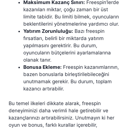
Maksimum Kazanç Sınırı:
Freespin’lerde
kazanılan miktar, çoğu zaman bir üst
limite tabidir. Bu limiti bilmek, oyuncuların
beklentilerini yönetmelerine yardımcı olur.
Yatırım Zorunluluğu:
Bazı freespin
fırsatları, belirli bir miktarda yatırım
yapılmasını gerektirir. Bu durum,
oyuncuların bütçelerini ayarlamalarına
olanak tanır.
Bonusa Ekleme:
Freespin kazanımlarının,
bazen bonuslarla birleştirilebileceğini
unutmamak gerekir. Bu durum, toplam
kazancı artırabilir.
Bu temel ilkeleri dikkate alarak, freespin
deneyiminizi daha verimli hale getirebilir ve
kazançlarınızı artırabilirsiniz. Unutmayın ki her
oyun ve bonus, farklı kurallar içerebilir,