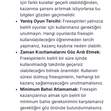
için farklı kurallar geçerli olabildiğinden,
kazanma şansını artırmak istiyorlarsa bu
bilgileri gözden geçirmelidir.
Yanlış Oyun Tercihi:
Freespinleri yalnızca
belirli oyunlar için kullanmanız gerektiğini
unutmayın. Hangi oyunlarda freespin
kullanılabileceğini öğrenmeden tercih
yapmanız, kazanç kaybına neden olabilir.
Zaman Kısıtlamalarını Göz Ardı Etmek:
Freespinlerin belirli bir süre içinde
kullanılmadığı takdirde geçersiz
olabileceğini bilmek önemlidir. Kullanım
süresi dolmuş freespinlerin, herhangi bir
kazanç sağlamayacağını unutmamalısınız.
Minimum Bahsi Atlamamak:
Freespin
kazançlarınızı almak için belirli bir
minimum bahis gereksinimini karşılamanız
gerektiğini göz önünde bulundurmalısınız.