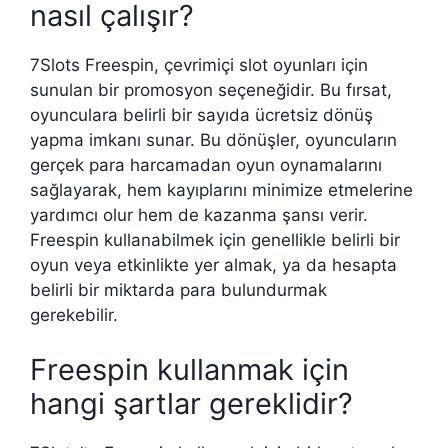
nasıl çalışır?
7Slots Freespin, çevrimiçi slot oyunları için
sunulan bir promosyon seçeneğidir. Bu fırsat,
oyunculara belirli bir sayıda ücretsiz dönüş
yapma imkanı sunar. Bu dönüşler, oyuncuların
gerçek para harcamadan oyun oynamalarını
sağlayarak, hem kayıplarını minimize etmelerine
yardımcı olur hem de kazanma şansı verir.
Freespin kullanabilmek için genellikle belirli bir
oyun veya etkinlikte yer almak, ya da hesapta
belirli bir miktarda para bulundurmak
gerekebilir.
Freespin kullanmak için
hangi şartlar gereklidir?