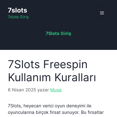
İçeriğe
7slots
atla
Menü
7slots Giriş
7Slots Giriş
7Slots Freespin
Kullanım Kuralları
6 Nisan 2025
yazar
Musa
7Slots, heyecan verici oyun deneyimi ile
oyuncularına birçok fırsat sunuyor. Bu fırsatlar