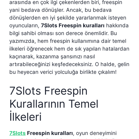
arasında en çok ilgi çekenlerden biri, freespin
yani bedava dönüşler. Ancak, bu bedava
dönüşlerden en iyi şekilde yararlanmak isteyen
oyuncuların,
7Slots Freespin kuralları
hakkında
bilgi sahibi olması son derece önemlidir. Bu
yazımızda, hem freespin kullanımına dair temel
ilkeleri öğrenecek hem de sık yapılan hatalardan
kaçınarak, kazanma şansınızı nasıl
artırabileceğinizi keşfedeceksiniz. O halde, gelin
bu heyecan verici yolculuğa birlikte çıkalım!
7Slots Freespin
Kurallarının Temel
İlkeleri
7Slots
Freespin kuralları
, oyun deneyimini