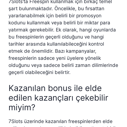
7Slots’ta Freespin kullanmak için birkaç temel
şart bulunmaktadır. Öncelikle, bu fırsattan
yararlanabilmek için belirli bir promosyon
kodunu kullanmak veya belirli bir miktar para
yatırmak gerekebilir. Ek olarak, hangi oyunlarda
bu freespinlerin geçerli olduğunu ve hangi
tarihler arasında kullanılabileceğini kontrol
etmek de önemlidir. Bazı kampanyalar,
freespinlerin sadece yeni üyelere yönelik
olduğunu veya sadece belirli zaman dilimlerinde
geçerli olabileceğini belirtir.
Kazanılan bonus ile elde
edilen kazançları çekebilir
miyim?
7Slots üzerinde kazanılan freespinlerden elde