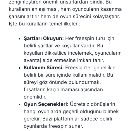
zenginleştiren önemli unsurlardan biridir. Bu
kuralların anlaşılması, hem oyuncuların kazanma
şansını artırır hem de oyun sürecini kolaylaştırır.
İşte bu kuralların temel ilkeleri:
Şartları Okuyun:
Her freespin turu için
belirli şartlar ve koşullar vardır. Bu
koşulları dikkatlice incelemek, oyuncuların
avantaj elde etmesine imkan tanır.
Kullanım Süresi:
Freespin’ler genellikle
belirli bir süre içinde kullanılmalıdır. Bu
süreyi göz önünde bulundurmak,
fırsatların kaçırılmaması açısından
önemlidir.
Oyun Seçenekleri:
Ücretsiz dönüşlerin
hangi oyunlarda geçerli olduğunu bilmek
gerekir. Bazı platformlar sadece belirli
oyunlarda freespin sunar.