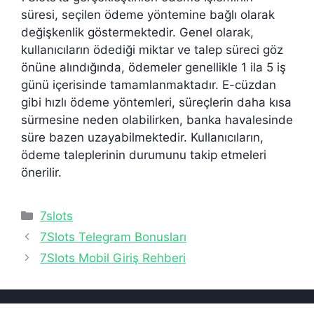
süresi, seçilen ödeme yöntemine bağlı olarak
değişkenlik göstermektedir. Genel olarak,
kullanıcıların ödediği miktar ve talep süreci göz
önüne alındığında, ödemeler genellikle 1 ila 5 iş
günü içerisinde tamamlanmaktadır. E-cüzdan
gibi hızlı ödeme yöntemleri, süreçlerin daha kısa
sürmesine neden olabilirken, banka havalesinde
süre bazen uzayabilmektedir. Kullanıcıların,
ödeme taleplerinin durumunu takip etmeleri
önerilir.
Kategoriler
7slots
7Slots Telegram Bonusları
7Slots Mobil Giriş Rehberi