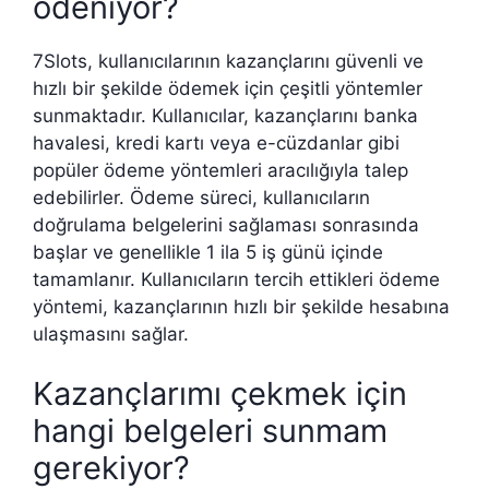
ödeniyor?
7Slots, kullanıcılarının kazançlarını güvenli ve
hızlı bir şekilde ödemek için çeşitli yöntemler
sunmaktadır. Kullanıcılar, kazançlarını banka
havalesi, kredi kartı veya e-cüzdanlar gibi
popüler ödeme yöntemleri aracılığıyla talep
edebilirler. Ödeme süreci, kullanıcıların
doğrulama belgelerini sağlaması sonrasında
başlar ve genellikle 1 ila 5 iş günü içinde
tamamlanır. Kullanıcıların tercih ettikleri ödeme
yöntemi, kazançlarının hızlı bir şekilde hesabına
ulaşmasını sağlar.
Kazançlarımı çekmek için
hangi belgeleri sunmam
gerekiyor?