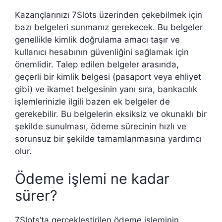
Kazançlarınızı 7Slots üzerinden çekebilmek için
bazı belgeleri sunmanız gerekecek. Bu belgeler
genellikle kimlik doğrulama amacı taşır ve
kullanıcı hesabının güvenliğini sağlamak için
önemlidir. Talep edilen belgeler arasında,
geçerli bir kimlik belgesi (pasaport veya ehliyet
gibi) ve ikamet belgesinin yanı sıra, bankacılık
işlemlerinizle ilgili bazen ek belgeler de
gerekebilir. Bu belgelerin eksiksiz ve okunaklı bir
şekilde sunulması, ödeme sürecinin hızlı ve
sorunsuz bir şekilde tamamlanmasına yardımcı
olur.
Ödeme işlemi ne kadar
sürer?
7Slots’ta gerçekleştirilen ödeme işleminin