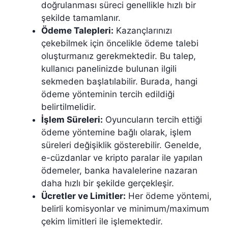
doğrulanması süreci genellikle hızlı bir
şekilde tamamlanır.
Ödeme Talepleri:
Kazançlarınızı
çekebilmek için öncelikle ödeme talebi
oluşturmanız gerekmektedir. Bu talep,
kullanıcı panelinizde bulunan ilgili
sekmeden başlatılabilir. Burada, hangi
ödeme yönteminin tercih edildiği
belirtilmelidir.
İşlem Süreleri:
Oyuncuların tercih ettiği
ödeme yöntemine bağlı olarak, işlem
süreleri değişiklik gösterebilir. Genelde,
e-cüzdanlar ve kripto paralar ile yapılan
ödemeler, banka havalelerine nazaran
daha hızlı bir şekilde gerçekleşir.
Ücretler ve Limitler:
Her ödeme yöntemi,
belirli komisyonlar ve minimum/maximum
çekim limitleri ile işlemektedir.