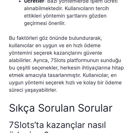
Ücretler
: Bazı yöntemlerde işlem ücreti
alınabilmektedir. Kullanıcıların tercih
ettikleri yöntemin şartlarını gözden
geçirmesi önerilir.
Bu faktörleri göz önünde bulundurarak,
kullanıcılar en uygun ve en hızlı ödeme
yöntemini seçerek kazançlarını güvenle
alabilirler. Ayrıca, 7Slots platformunun sunduğu
bu çeşitli seçenekler, herkesin ihtiyaçlarına hitap
etmek amacıyla tasarlanmıştır. Kullanıcılar, en
uygun yöntemi seçerek hızlı ve kolay bir ödeme
süreci yaşayabilirler.
Sıkça Sorulan Sorular
7Slots’ta kazançlar nasıl