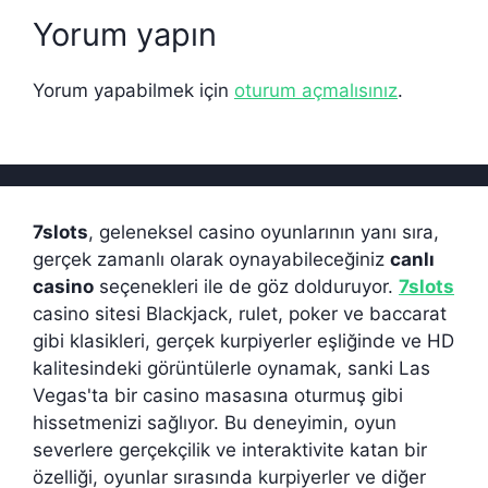
Yorum yapın
Yorum yapabilmek için
oturum açmalısınız
.
7slots
, geleneksel casino oyunlarının yanı sıra,
gerçek zamanlı olarak oynayabileceğiniz
canlı
casino
seçenekleri ile de göz dolduruyor.
7slots
casino sitesi Blackjack, rulet, poker ve baccarat
gibi klasikleri, gerçek kurpiyerler eşliğinde ve HD
kalitesindeki görüntülerle oynamak, sanki Las
Vegas'ta bir casino masasına oturmuş gibi
hissetmenizi sağlıyor. Bu deneyimin, oyun
severlere gerçekçilik ve interaktivite katan bir
özelliği, oyunlar sırasında kurpiyerler ve diğer