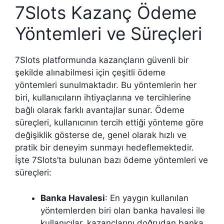
7Slots Kazanç Ödeme
Yöntemleri ve Süreçleri
7Slots platformunda kazançların güvenli bir
şekilde alınabilmesi için çeşitli ödeme
yöntemleri sunulmaktadır. Bu yöntemlerin her
biri, kullanıcıların ihtiyaçlarına ve tercihlerine
bağlı olarak farklı avantajlar sunar. Ödeme
süreçleri, kullanıcının tercih ettiği yönteme göre
değişiklik gösterse de, genel olarak hızlı ve
pratik bir deneyim sunmayı hedeflemektedir.
İşte 7Slots’ta bulunan bazı ödeme yöntemleri ve
süreçleri:
Banka Havalesi
: En yaygın kullanılan
yöntemlerden biri olan banka havalesi ile
kullanıcılar, kazançlarını doğrudan banka