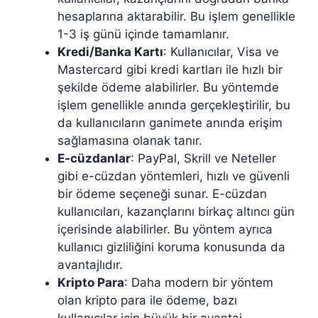
hesaplarına aktarabilir. Bu işlem genellikle
1-3 iş günü içinde tamamlanır.
Kredi/Banka Kartı
: Kullanıcılar, Visa ve
Mastercard gibi kredi kartları ile hızlı bir
şekilde ödeme alabilirler. Bu yöntemde
işlem genellikle anında gerçekleştirilir, bu
da kullanıcıların ganimete anında erişim
sağlamasına olanak tanır.
E-cüzdanlar
: PayPal, Skrill ve Neteller
gibi e-cüzdan yöntemleri, hızlı ve güvenli
bir ödeme seçeneği sunar. E-cüzdan
kullanıcıları, kazançlarını birkaç altıncı gün
içerisinde alabilirler. Bu yöntem ayrıca
kullanıcı gizliliğini koruma konusunda da
avantajlıdır.
Kripto Para
: Daha modern bir yöntem
olan kripto para ile ödeme, bazı
kullanıcılar için büyük bir avantaj