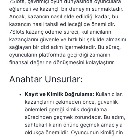
7Slots, çevrimiçi oyun dünyasında oyunculara
eğlenceli ve kazançlı bir deneyim sunmaktadır.
Ancak, kazancın nasıl elde edildiği kadar, bu
kazancın nasıl tahsil edileceği de önemlidir.
7Slots kazanç ödeme süreci, kullanıcıların
kazançlarını güvenle ve hızlı bir şekilde almasını
sağlayan bir dizi adım içermektedir. Bu süreç,
oyuncuların platformda geçirdiği zamanın
finansal değerine dönüşmesini kolaylaştırır.
Anahtar Unsurlar:
Kayıt ve Kimlik Doğrulama:
Kullanıcılar,
kazançlarını çekmeden önce, güvenlik
önlemleri gereği kimlik doğrulama
sürecinden geçmek zorundadır. Bu adım,
sahtekarlıkların önüne geçmek amacıyla
oldukça önemlidir. Oyuncunun kimliğinin