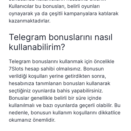
Kullanıcılar bu bonusları, belirli oyunları
oynayarak ya da çeşitli kampanyalara katılarak
kazanmaktadırlar.
Telegram bonuslarını nasıl
kullanabilirim?
Telegram bonuslarını kullanmak için öncelikle
7Slots hesap sahibi olmalısınız. Bonusun
verildiği koşulları yerine getirdikten sonra,
hesabınıza tanımlanan bonusları kullanarak
seçtiğiniz oyunlarda bahis yapabilirsiniz.
Bonuslar genellikle belirli bir süre içinde
kullanılmalı ve bazı oyunlarda geçerli olabilir. Bu
nedenle, bonusun kullanım koşullarını dikkatlice
okumanız önemlidir.