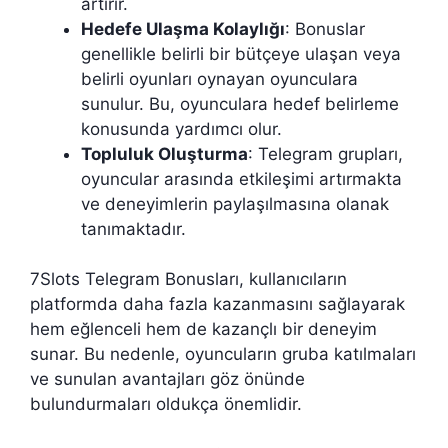
artırır.
Hedefe Ulaşma Kolaylığı
: Bonuslar
genellikle belirli bir bütçeye ulaşan veya
belirli oyunları oynayan oyunculara
sunulur. Bu, oyunculara hedef belirleme
konusunda yardımcı olur.
Topluluk Oluşturma
: Telegram grupları,
oyuncular arasında etkileşimi artırmakta
ve deneyimlerin paylaşılmasına olanak
tanımaktadır.
7Slots Telegram Bonusları, kullanıcıların
platformda daha fazla kazanmasını sağlayarak
hem eğlenceli hem de kazançlı bir deneyim
sunar. Bu nedenle, oyuncuların gruba katılmaları
ve sunulan avantajları göz önünde
bulundurmaları oldukça önemlidir.