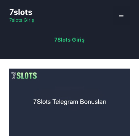
İçeriğe
7slots
atla
Menü
7slots Giriş
7Slots Giriş