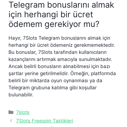
Telegram bonuslarını almak
için herhangi bir ücret
ödemem gerekiyor mu?
Hayır, 7Slots Telegram bonuslarını almak için
herhangi bir ücret ödemeniz gerekmemektedir.
Bu bonuslar, 7Slots tarafından kullanıcıların
kazançlarını artırmak amacıyla sunulmaktadır.
Ancak belirli bonusların alınabilmesi için bazı
şartlar yerine getirilmelidir. Örneğin, platformda
belirli bir miktarda oyun oynanması ya da
Telegram grubuna katılma gibi koşullar
bulunabilir.
Kategoriler
7slots
7Slots Freespin Taktikleri