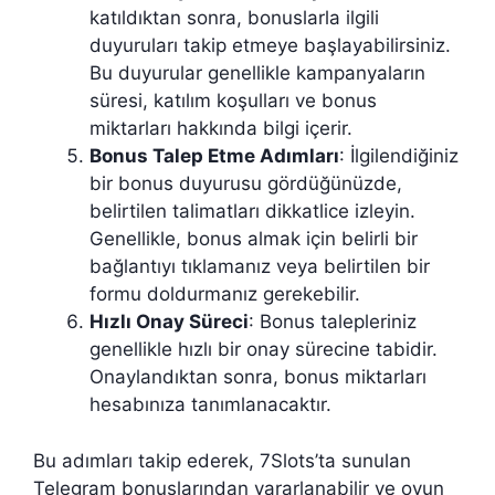
katıldıktan sonra, bonuslarla ilgili
duyuruları takip etmeye başlayabilirsiniz.
Bu duyurular genellikle kampanyaların
süresi, katılım koşulları ve bonus
miktarları hakkında bilgi içerir.
Bonus Talep Etme Adımları
: İlgilendiğiniz
bir bonus duyurusu gördüğünüzde,
belirtilen talimatları dikkatlice izleyin.
Genellikle, bonus almak için belirli bir
bağlantıyı tıklamanız veya belirtilen bir
formu doldurmanız gerekebilir.
Hızlı Onay Süreci
: Bonus talepleriniz
genellikle hızlı bir onay sürecine tabidir.
Onaylandıktan sonra, bonus miktarları
hesabınıza tanımlanacaktır.
Bu adımları takip ederek, 7Slots’ta sunulan
Telegram bonuslarından yararlanabilir ve oyun